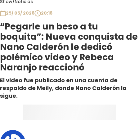
Show
/
Noticias
Club De La Comedia
Contigo en Directo
25/ 05/ 2026
20:16
Plan Perfecto
“Pegarle un beso a tu
El Tiempo
boquita”: Nueva conquista de
Sabingo
Nano Calderón le dedicó
Todos Los Programas
polémico video y Rebeca
Naranjo reaccionó
El video fue publicado en una cuenta de
respaldo de Meily, donde Nano Calderón la
sigue.