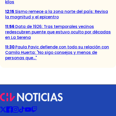
kilos
12:15
Sismo remece a la zona norte del país: Revisa
la magnitud y el epicentro
11:56
Data de 1926: Tras temporales vecinos
redescubren puente que estuvo oculto por décadas
en La Serena
11:30
Paula Pavic defiende con todo su relación con
Camilo Huerta: "No sigo consejos y menos de
personas que..."