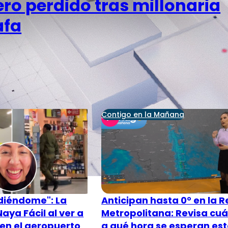
ero perdido tras millonaria
afa
Contigo en la Mañana
diéndome": La
Anticipan hasta 0° en la 
aya Fácil al ver a
Metropolitana: Revisa cu
en el aeropuerto
a qué hora se esperan es