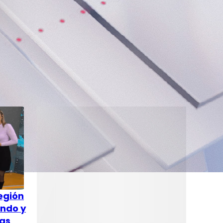
Región
ándo y
tas