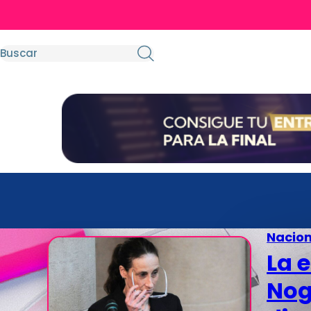
Nacion
La 
Nog