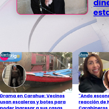
din
est
Alerta
Show
Drama en Carahue: Vecinos
"Ando escon
usan escaleras y botes para
reacción de N
poder ingresar a sus casas
Carabineros 