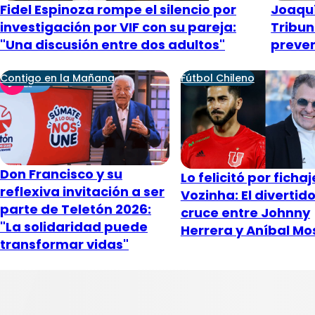
Fidel Espinoza rompe el silencio por
Joaquí
investigación por VIF con su pareja:
Tribun
"Una discusión entre dos adultos"
preven
Contigo en la Mañana
Fútbol Chileno
Don Francisco y su
Lo felicitó por ficha
reflexiva invitación a ser
Vozinha: El divertid
parte de Teletón 2026:
cruce entre Johnny
"La solidaridad puede
Herrera y Aníbal Mo
transformar vidas"