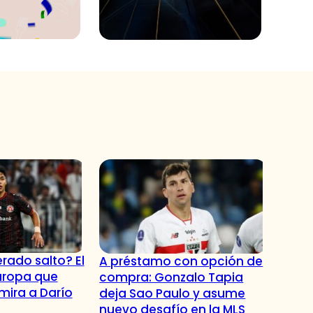
rado salto? El
A préstamo con opción de
uropa que
compra: Gonzalo Tapia
 mira a Darío
deja Sao Paulo y asume
nuevo desafío en la MLS