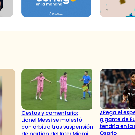
¿Pega el espe
Gestos y comentario:
gigante de E
Lionel Messi se molestó
tendría en la
con árbitro tras suspensión
Osorio
de partido del Inter Miami