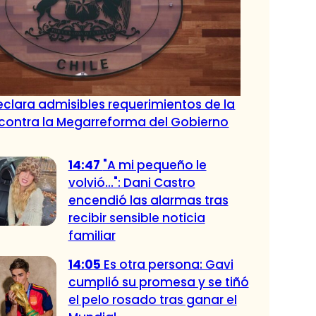
eclara admisibles requerimientos de la
contra la Megarreforma del Gobierno
14:47
"A mi pequeño le
volvió...": Dani Castro
encendió las alarmas tras
recibir sensible noticia
familiar
14:05
Es otra persona: Gavi
cumplió su promesa y se tiñó
el pelo rosado tras ganar el