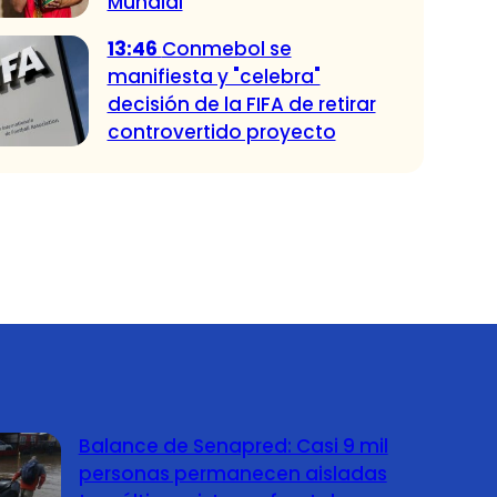
Mundial
13:46
Conmebol se
manifiesta y "celebra"
decisión de la FIFA de retirar
controvertido proyecto
Balance de Senapred: Casi 9 mil
personas permanecen aisladas