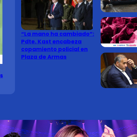
“La mano ha cambiado”:
Pdte. Kast encabeza
copamiento policial en
Plaza de Armas
s