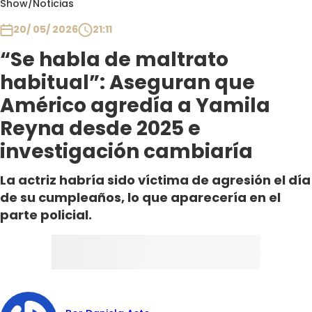
Show
/
Noticias
Club De La Comedia
Contigo en Directo
20/ 05/ 2026
21:11
Plan Perfecto
“Se habla de maltrato
El Tiempo
habitual”: Aseguran que
Sabingo
Américo agredía a Yamila
Todos Los Programas
Reyna desde 2025 e
investigación cambiaría
La actriz habría sido víctima de agresión el día
de su cumpleaños, lo que aparecería en el
parte policial.