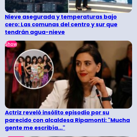
Nieve asegurada y temperaturas bajo
cero: Las comunas del centro y sur que
tendrán agua-nieve
Show
Actriz reveló insólito episodio por su
parecido con alcaldesa Ripamonti: "Mucha
gente me escribía..."