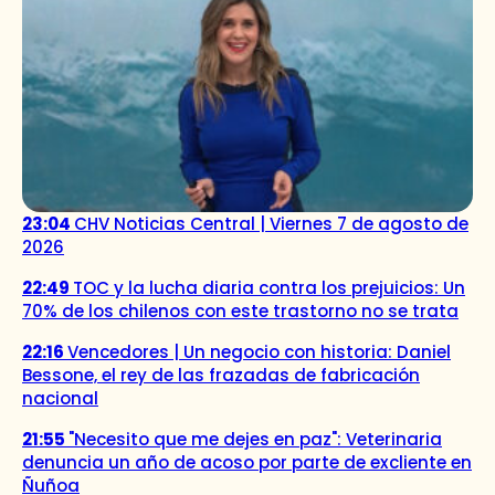
23:04
CHV Noticias Central | Viernes 7 de agosto de
2026
22:49
TOC y la lucha diaria contra los prejuicios: Un
70% de los chilenos con este trastorno no se trata
22:16
Vencedores | Un negocio con historia: Daniel
Bessone, el rey de las frazadas de fabricación
nacional
21:55
"Necesito que me dejes en paz": Veterinaria
denuncia un año de acoso por parte de excliente en
Ñuñoa