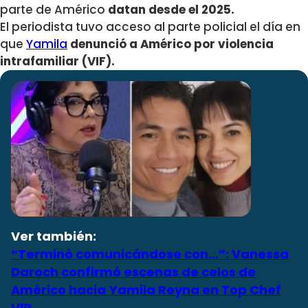
parte de Américo
datan desde el 2025.
El periodista tuvo acceso al parte policial el día en
que
Yamila
denunció a Américo por violencia
intrafamiliar (VIF).
Ver también:
“Terminó comunicándose con…”: Vanessa
Daroch confirmó escenas de celos de
Américo hacia Yamila Reyna en Top Chef
VIP