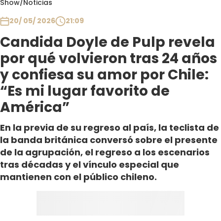
Show
/
Noticias
Club De La Comedia
Contigo en Directo
20/ 05/ 2026
21:09
Plan Perfecto
Candida Doyle de Pulp revela
El Tiempo
por qué volvieron tras 24 años
Sabingo
y confiesa su amor por Chile:
Todos Los Programas
“Es mi lugar favorito de
América”
En la previa de su regreso al país, la teclista de
la banda británica conversó sobre el presente
de la agrupación, el regreso a los escenarios
tras décadas y el vínculo especial que
mantienen con el público chileno.