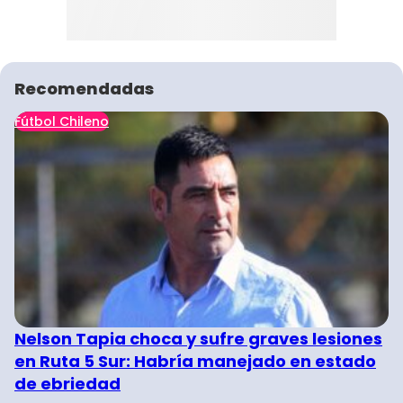
Recomendadas
Fútbol Chileno
Nelson Tapia choca y sufre graves lesiones
en Ruta 5 Sur: Habría manejado en estado
de ebriedad