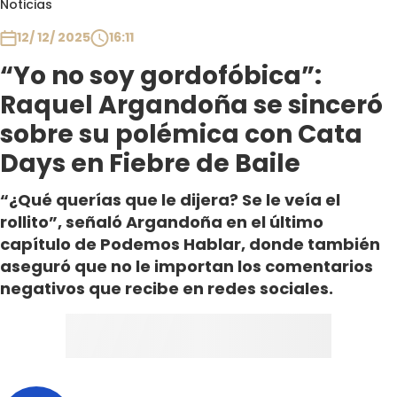
Noticias
Club De La Comedia
Contigo en Directo
12/ 12/ 2025
16:11
Plan Perfecto
“Yo no soy gordofóbica”:
El Tiempo
Raquel Argandoña se sinceró
Sabingo
sobre su polémica con Cata
Todos Los Programas
Days en Fiebre de Baile
“¿Qué querías que le dijera? Se le veía el
rollito”, señaló Argandoña en el último
capítulo de Podemos Hablar, donde también
aseguró que no le importan los comentarios
negativos que recibe en redes sociales.