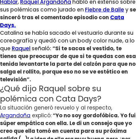
Hablar
,
Raquel Argandoña
habló en extenso sobre
sus polémicas como jurado en
Fiebre de Baile
y
se
sinceró tras el comentado episodio con
Cata
Days.
Catalina se había sacado el vestuario durante su
coreografía y quedó con un body color nude, a lo
que
Raquel
señaló:
“Si te sacas el vestido, te
tienes que preocupar de que si te quedas con esa
tenida levantarte la parte del calzón para que no
salga el rollito, porque eso no se ve estético en
televisión”.
¿Qué dijo Raquel sobre su
polémica con Cata Days?
La situación generó revuelo y al respecto,
Argandoña
explicó:
“
Yo no soy gordofóbica. Yo fui
súper empática con ella. Le di un consejo que yo
creo que ella tomó en cuenta para su próxima
salida (…)
La idea de ella era muy buena, pero ¿por