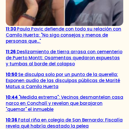
11:30
Paula Pavic defiende con todo su relación con
Camilo Huerta: "No sigo consejos y menos de
personas que..."
11:26
Deslizamiento de tierra arrasa con cementerio
de Puerto Montt: Osamentas quedaron expuestas
y tumbas al borde del colapso
10:50
Se disculpa solo por un punto de la querella:
Exponen audio de las disculpas públicas de Marité
Matus a Camilo Huerta
10:44
"Medida extrema": Vecinos desmantelan casa
narco en Conchalí y revelan que barajaron
"quemar" el inmueble
10:36
Fatal riña en colegio de San Bernardo: Fiscalía
revela qué habría desatado la pelea