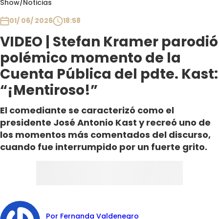
Show
/
Noticias
Club De La Comedia
Contigo en Directo
01/ 06/ 2026
18:58
Plan Perfecto
VIDEO | Stefan Kramer parodió
El Tiempo
polémico momento de la
Sabingo
Cuenta Pública del pdte. Kast:
Todos Los Programas
“¡Mentiroso!”
El comediante se caracterizó como el
presidente José Antonio Kast y recreó uno de
los momentos más comentados del discurso,
cuando fue interrumpido por un fuerte grito.
Por Fernanda Valdenegro