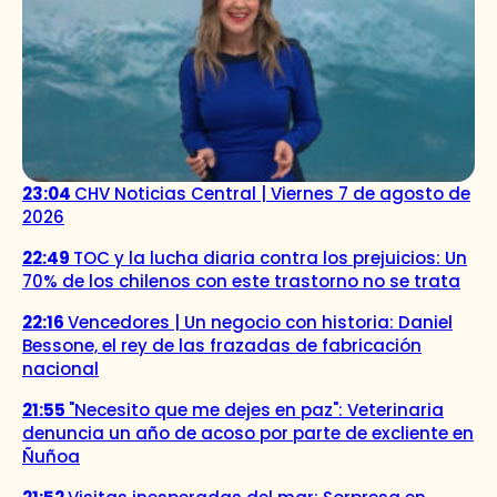
23:04
CHV Noticias Central | Viernes 7 de agosto de
2026
22:49
TOC y la lucha diaria contra los prejuicios: Un
70% de los chilenos con este trastorno no se trata
22:16
Vencedores | Un negocio con historia: Daniel
Bessone, el rey de las frazadas de fabricación
nacional
21:55
"Necesito que me dejes en paz": Veterinaria
denuncia un año de acoso por parte de excliente en
Ñuñoa