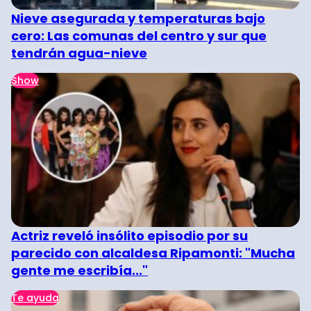
Nieve asegurada y temperaturas bajo
cero: Las comunas del centro y sur que
tendrán agua-nieve
Show
Actriz reveló insólito episodio por su
parecido con alcaldesa Ripamonti: "Mucha
gente me escribía..."
Te ayuda