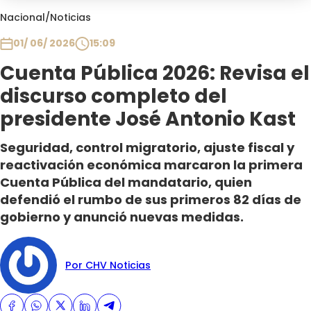
Club De La Comedia
Nacional
/
Noticias
Contigo en Directo
01/ 06/ 2026
15:09
Plan Perfecto
Cuenta Pública 2026: Revisa el
El Tiempo
discurso completo del
Sabingo
Todos Los Programas
presidente José Antonio Kast
Seguridad, control migratorio, ajuste fiscal y
reactivación económica marcaron la primera
Cuenta Pública del mandatario, quien
defendió el rumbo de sus primeros 82 días de
gobierno y anunció nuevas medidas.
Por CHV Noticias