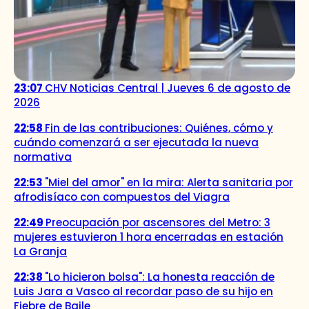
23:07
CHV Noticias Central | Jueves 6 de agosto de
2026
22:58
Fin de las contribuciones: Quiénes, cómo y
cuándo comenzará a ser ejecutada la nueva
normativa
22:53
"Miel del amor" en la mira: Alerta sanitaria por
afrodisíaco con compuestos del Viagra
22:49
Preocupación por ascensores del Metro: 3
mujeres estuvieron 1 hora encerradas en estación
La Granja
22:38
"Lo hicieron bolsa": La honesta reacción de
Luis Jara a Vasco al recordar paso de su hijo en
Fiebre de Baile