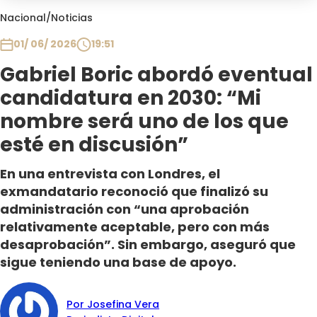
Club De La Comedia
Nacional
/
Noticias
Contigo en Directo
01/ 06/ 2026
19:51
Plan Perfecto
Gabriel Boric abordó eventual
El Tiempo
candidatura en 2030: “Mi
Sabingo
Todos Los Programas
nombre será uno de los que
esté en discusión”
En una entrevista con Londres, el
exmandatario reconoció que finalizó su
administración con “una aprobación
relativamente aceptable, pero con más
desaprobación”. Sin embargo, aseguró que
sigue teniendo una base de apoyo.
Por Josefina Vera