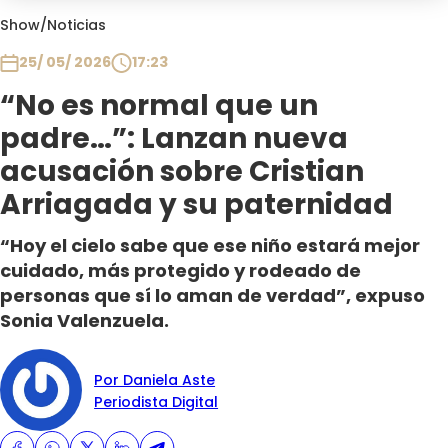
Club De La Comedia
Show
/
Noticias
Contigo en Directo
25/ 05/ 2026
17:23
Plan Perfecto
“No es normal que un
El Tiempo
padre…”: Lanzan nueva
Sabingo
Todos Los Programas
acusación sobre Cristian
Arriagada y su paternidad
“Hoy el cielo sabe que ese niño estará mejor
cuidado, más protegido y rodeado de
personas que sí lo aman de verdad”, expuso
Sonia Valenzuela.
Por Daniela Aste
Periodista Digital