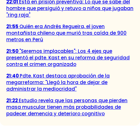
22:01
Está en prisión preventiva: Lo que se sabe del
hombre que persiguió y retuvo a niños que jugaban
"ring raja"
21:55
Quién era Andrés Regueira, el joven
montañista chileno que murió tras caída de 900
metros en Perú
21:50
"Seremos implacables": Los 4 ejes que
presentó el pdte. Kast en su reforma de seguridad
contra el crimen organizado
21:40
Pdte. Kast destaca aprobación de la
megarreforma: "Llegó la hora de dejar de
administrar la mediocridad"
21:22
Estudio revela que las personas que pierden
masa muscular tienen más probabilidades de
padecer demencia y deterioro cognitivo