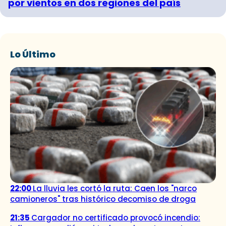
por vientos en dos regiones del país
Lo Último
22:00
La lluvia les cortó la ruta: Caen los "narco
camioneros" tras histórico decomiso de droga
21:35
Cargador no certificado provocó incendio: