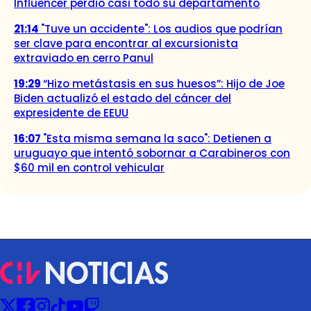
Influencer perdió casi todo su departamento
21:14
"Tuve un accidente": Los audios que podrían
ser clave para encontrar al excursionista
extraviado en cerro Panul
19:29
“Hizo metástasis en sus huesos”: Hijo de Joe
Biden actualizó el estado del cáncer del
expresidente de EEUU
16:07
"Esta misma semana la saco": Detienen a
uruguayo que intentó sobornar a Carabineros con
$60 mil en control vehicular