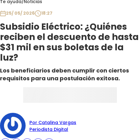
Te ayuda
/
Noticias
Club De La Comedia
Contigo en Directo
25/ 05/ 2026
18:27
Plan Perfecto
Subsidio Eléctrico: ¿Quiénes
El Tiempo
reciben el descuento de hasta
Sabingo
$31 mil en sus boletas de la
Todos Los Programas
luz?
Los beneficiarios deben cumplir con ciertos
requisitos para una postulación exitosa.
Por Catalina Vargas
Periodista Digital