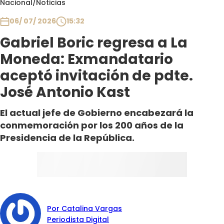
Nacional
/
Noticias
Club De La Comedia
Contigo en Directo
06/ 07/ 2026
15:32
Plan Perfecto
Gabriel Boric regresa a La
El Tiempo
Moneda: Exmandatario
Sabingo
aceptó invitación de pdte.
Todos Los Programas
José Antonio Kast
El actual jefe de Gobierno encabezará la
conmemoración por los 200 años de la
Presidencia de la República.
Por Catalina Vargas
Periodista Digital