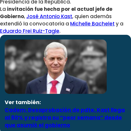
Presidencia de la República.
La
invitación fue hecha por el actual jefe de
Gobierno
,
José Antonio Kast
, quien además
extendió la convocatoria a
Michelle Bachelet
y a
Eduardo Frei Ruiz-Tagle
.
Ver también:
Cadem: Desaprobación de pdte. Kast llega
al 60% y registra su “peor semana” desde
que asumió el gobierno