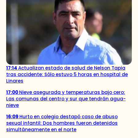
17:14
Actualizan estado de salud de Nelson Tapia
tras accidente: Sólo estuvo 5 horas en hospital de
Linares
17:00
Nieve asegurada y temperaturas bajo cero:
Las comunas del centro y sur que tendrán agua-
nieve
16:09
Hurto en colegio destapó caso de abuso
sexual infantil: Dos hombres fueron detenidos
simultáneamente en el norte