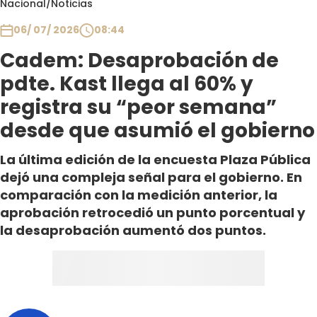
Nacional
/
Noticias
Club De La Comedia
Contigo en Directo
06/ 07/ 2026
08:44
Plan Perfecto
Cadem: Desaprobación de
El Tiempo
pdte. Kast llega al 60% y
Sabingo
registra su “peor semana”
Todos Los Programas
desde que asumió el gobierno
La última edición de la encuesta Plaza Pública
dejó una compleja señal para el gobierno. En
comparación con la medición anterior, la
aprobación retrocedió un punto porcentual y
la desaprobación aumentó dos puntos.