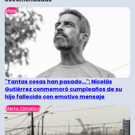
Show
"Tantas cosas han pasado...": Nicolás
Gutiérrez conmemoró cumpleaños de su
hijo fallecido con emotivo mensaje
Alerta Climática