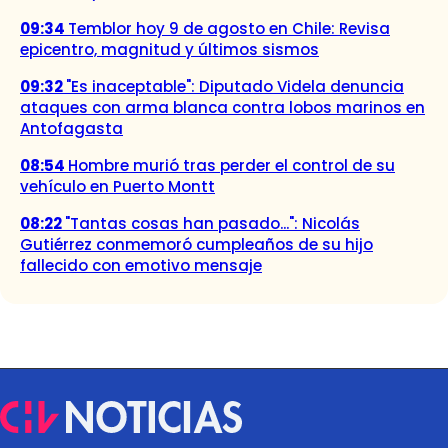
09:34
Temblor hoy 9 de agosto en Chile: Revisa
epicentro, magnitud y últimos sismos
09:32
"Es inaceptable": Diputado Videla denuncia
ataques con arma blanca contra lobos marinos en
Antofagasta
08:54
Hombre murió tras perder el control de su
vehículo en Puerto Montt
08:22
"Tantas cosas han pasado...": Nicolás
Gutiérrez conmemoró cumpleaños de su hijo
fallecido con emotivo mensaje