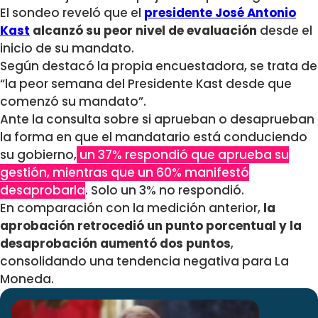
El sondeo reveló que el
presidente José Antonio
Kast
alcanzó su peor nivel de evaluación
desde el
inicio de su mandato.
Según destacó la propia encuestadora, se trata de
“la peor semana del Presidente Kast desde que
comenzó su mandato”.
Ante la consulta sobre si aprueban o desaprueban
la forma en que el mandatario está conduciendo
su gobierno,
un 37% respondió que aprueba su
gestión, mientras que un 60% manifestó
desaprobarla
. Solo un 3% no respondió.
En comparación con la medición anterior,
la
aprobación retrocedió un punto porcentual y la
desaprobación aumentó dos puntos
,
consolidando una tendencia negativa para La
Moneda.