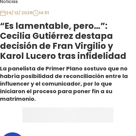
Noticias
Club De La Comedia
Contigo en Directo
24/ 12/ 2025
14:51
Plan Perfecto
“Es lamentable, pero…”:
El Tiempo
Cecilia Gutiérrez destapa
Sabingo
decisión de Fran Virgilio y
Todos Los Programas
Karol Lucero tras infidelidad
La panelista de Primer Plano sostuvo que no
habría posibilidad de reconciliación entre la
influencer y el comunicador, por lo que
iniciaron el proceso para poner fin a su
matrimonio.