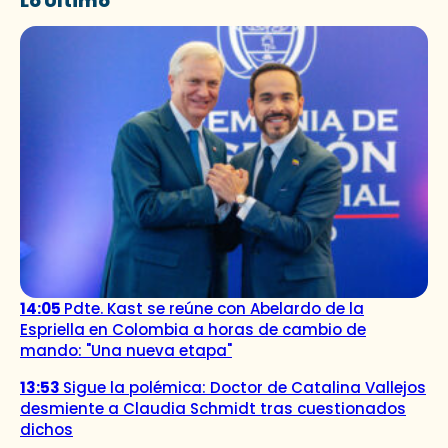
Lo Último
14:05
Pdte. Kast se reúne con Abelardo de la
Espriella en Colombia a horas de cambio de
mando: "Una nueva etapa"
13:53
Sigue la polémica: Doctor de Catalina Vallejos
desmiente a Claudia Schmidt tras cuestionados
dichos