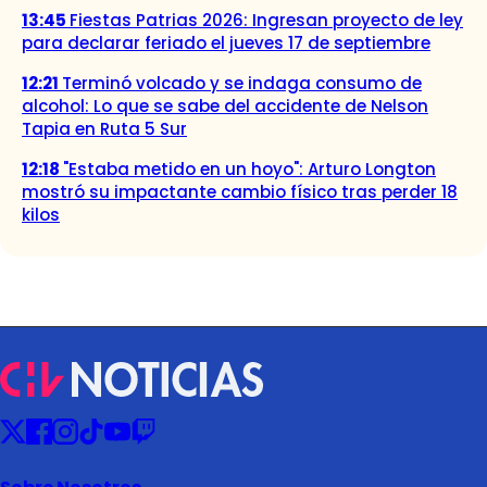
13:45
Fiestas Patrias 2026: Ingresan proyecto de ley
para declarar feriado el jueves 17 de septiembre
12:21
Terminó volcado y se indaga consumo de
alcohol: Lo que se sabe del accidente de Nelson
Tapia en Ruta 5 Sur
12:18
"Estaba metido en un hoyo": Arturo Longton
mostró su impactante cambio físico tras perder 18
kilos