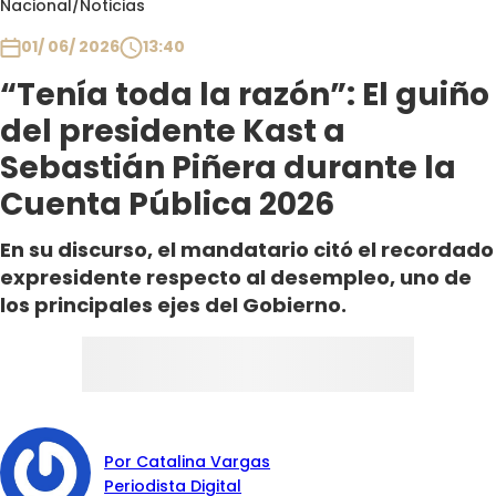
Nacional
/
Noticias
Club De La Comedia
Contigo en Directo
01/ 06/ 2026
13:40
Plan Perfecto
“Tenía toda la razón”: El guiño
El Tiempo
del presidente Kast a
Sabingo
Sebastián Piñera durante la
Todos Los Programas
Cuenta Pública 2026
En su discurso, el mandatario citó el recordado
expresidente respecto al desempleo, uno de
los principales ejes del Gobierno.
Por Catalina Vargas
Periodista Digital