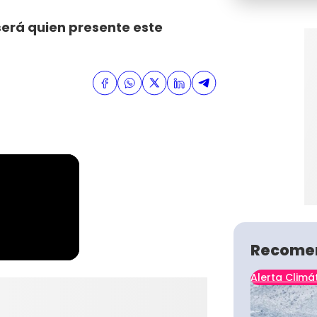
 será quien presente este
Recome
Alerta Climá