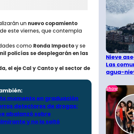
alizarán un
nuevo copamiento
 de este viernes, que contempla
ridades como
Ronda Impacto
y se
mil policías se desplegarán en las
Nieve ase
Las comun
, el eje Cal y Canto y el sector de
agua-nie
Show
también:
lito momento en graduación
erros detectores de drogas:
se abalanzó sobre
lmirante y no lo soltó