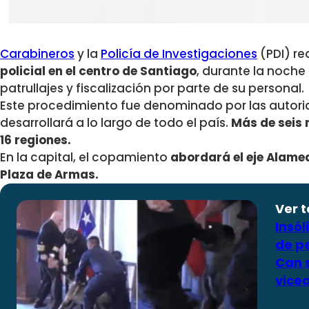
Carabineros
y la
Policía de Investigaciones
(PDI) re
policial en el centro de Santiago
, durante la noche
patrullajes y fiscalización por parte de su personal.
Este procedimiento fue denominado por las auto
desarrollará a lo largo de todo el país.
Más de seis 
16 regiones.
En la capital, el copamiento
abordará el eje Alameda
Plaza de Armas.
Ver 
Insó
de p
Can 
vicea