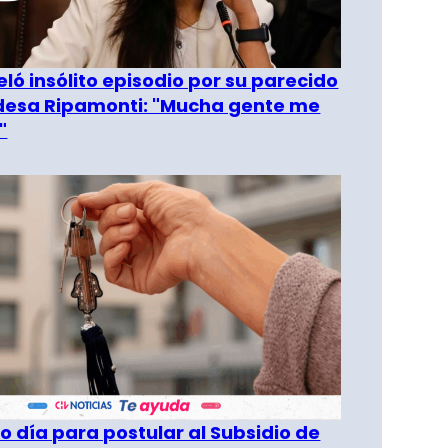
eló insólito episodio por su parecido
desa Ripamonti: "Mucha gente me
"
o día para postular al Subsidio de