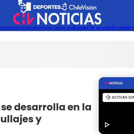
azanoticias
Economía
Casos policiales
Te ayuda
Show
Aler
se desarrolla en la
llajes y