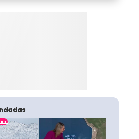
ndadas
tica