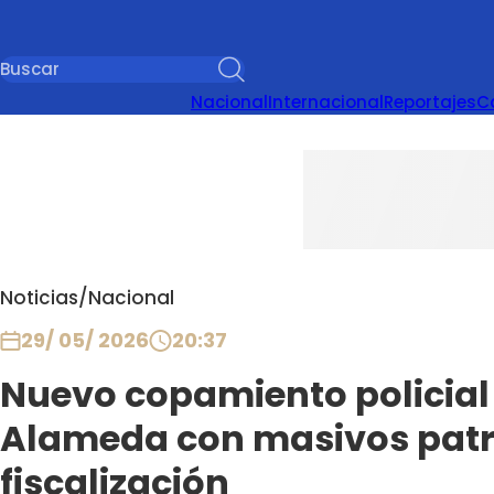
Nacional
Internacional
Reportajes
C
Noticias
/
Nacional
29/ 05/ 2026
20:37
Nuevo copamiento policial 
Alameda con masivos patru
fiscalización