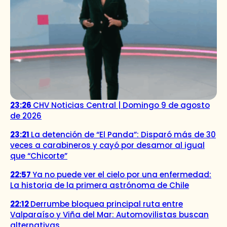
23:26
CHV Noticias Central | Domingo 9 de agosto
de 2026
23:21
La detención de “El Panda”: Disparó más de 30
veces a carabineros y cayó por desamor al igual
que “Chicorte”
22:57
Ya no puede ver el cielo por una enfermedad:
La historia de la primera astrónoma de Chile
22:12
Derrumbe bloquea principal ruta entre
Valparaíso y Viña del Mar: Automovilistas buscan
alternativas