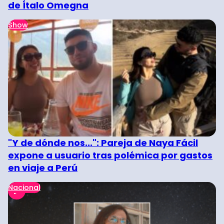
de Ítalo Omegna
Show
"Y de dónde nos...": Pareja de Naya Fácil
expone a usuario tras polémica por gastos
en viaje a Perú
Nacional