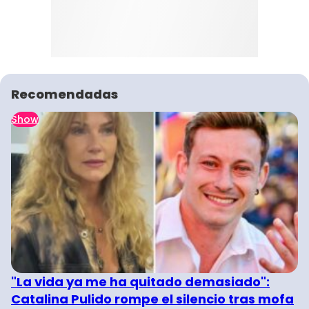
Recomendadas
Show
"La vida ya me ha quitado demasiado":
Catalina Pulido rompe el silencio tras mofa