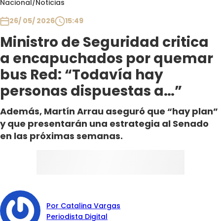
Nacional
/
Noticias
Club De La Comedia
Contigo en Directo
26/ 05/ 2026
15:49
Plan Perfecto
Ministro de Seguridad critica
El Tiempo
a encapuchados por quemar
Sabingo
bus Red: “Todavía hay
Todos Los Programas
personas dispuestas a…”
Además, Martín Arrau aseguró que “hay plan”
y que presentarán una estrategia al Senado
en las próximas semanas.
Por Catalina Vargas
Periodista Digital