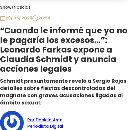
Club De La Comedia
Show
/
Noticias
Contigo en Directo
29/ 05/ 2026
20:54
Plan Perfecto
“Cuando le informé que ya no
El Tiempo
le pagaría los excesos…”:
Sabingo
Todos Los Programas
Leonardo Farkas expone a
Claudia Schmidt y anuncia
acciones legales
Schmidt presuntamente reveló a Sergio Rojas
detalles sobre fiestas descontroladas del
magnate con graves acusaciones ligadas al
ámbito sexual.
Por Daniela Aste
Periodista Digital