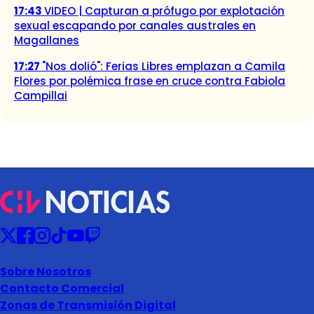
17:43
VIDEO | Capturan a prófugo por explotación
sexual escapando por canales australes en
Magallanes
17:27
"Nos dolió": Ferias Libres emplazan a Camila
Flores por polémica frase en cruce contra Fabiola
Campillai
Sobre Nosotros
Contacto Comercial
Zonas de Transmisión Digital