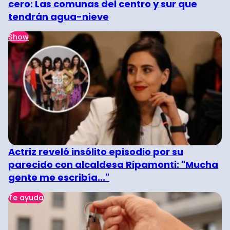
cero: Las comunas del centro y sur que
tendrán agua-nieve
Show
Actriz reveló insólito episodio por su
parecido con alcaldesa Ripamonti: "Mucha
gente me escribía..."
Te ayuda