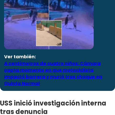
Ver también:
A centímetros de cuatro niños: Cámara
capta momento en que motociclista
impactó barrera y murió tras choque en
Quinta Normal
USS inició investigación interna
tras denuncia