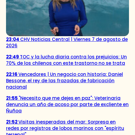
23:04
CHV Noticias Central | Viernes 7 de agosto de
2026
22:49
TOC y la lucha diaria contra los prejuicios: Un
70% de los chilenos con este trastorno no se trata
22:16
Vencedores | Un negocio con historia: Daniel
Bessone, el rey de las frazadas de fabricación
nacional
21:55
"Necesito que me dejes en paz": Veterinaria
denuncia un año de acoso por parte de excliente en
Ñuñoa
21:52
Visitas inesperadas del mar: Sorpresa en
redes por registros de lobos marinos con "espíritu
terrenal"