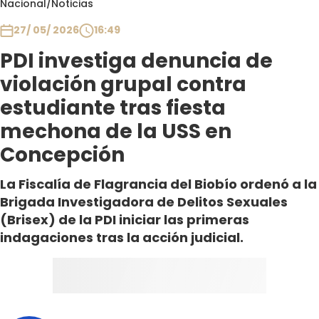
Nacional
/
Noticias
Club De La Comedia
Contigo en Directo
27/ 05/ 2026
16:49
Plan Perfecto
PDI investiga denuncia de
El Tiempo
violación grupal contra
Sabingo
estudiante tras fiesta
Todos Los Programas
mechona de la USS en
Concepción
La Fiscalía de Flagrancia del Biobío ordenó a la
Brigada Investigadora de Delitos Sexuales
(Brisex) de la PDI iniciar las primeras
indagaciones tras la acción judicial.