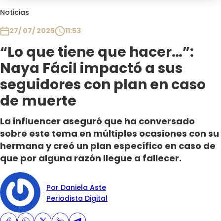
Club De La Comedia
Noticias
Contigo en Directo
27/ 07/ 2025
11:53
Plan Perfecto
“Lo que tiene que hacer…”:
El Tiempo
Naya Fácil impactó a sus
Sabingo
Todos Los Programas
seguidores con plan en caso
de muerte
La influencer aseguró que ha conversado
sobre este tema en múltiples ocasiones con su
hermana y creó un plan específico en caso de
que por alguna razón llegue a fallecer.
Por Daniela Aste
Periodista Digital