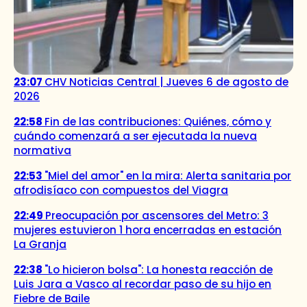
23:07
CHV Noticias Central | Jueves 6 de agosto de
2026
22:58
Fin de las contribuciones: Quiénes, cómo y
cuándo comenzará a ser ejecutada la nueva
normativa
22:53
"Miel del amor" en la mira: Alerta sanitaria por
afrodisíaco con compuestos del Viagra
22:49
Preocupación por ascensores del Metro: 3
mujeres estuvieron 1 hora encerradas en estación
La Granja
22:38
"Lo hicieron bolsa": La honesta reacción de
Luis Jara a Vasco al recordar paso de su hijo en
Fiebre de Baile