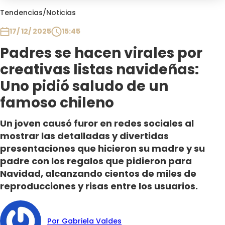
Club De La Comedia
Tendencias
/
Noticias
Contigo en Directo
17/ 12/ 2025
15:45
Plan Perfecto
Padres se hacen virales por
El Tiempo
creativas listas navideñas:
Sabingo
Todos Los Programas
Uno pidió saludo de un
famoso chileno
Un joven causó furor en redes sociales al
mostrar las detalladas y divertidas
presentaciones que hicieron su madre y su
padre con los regalos que pidieron para
Navidad, alcanzando cientos de miles de
reproducciones y risas entre los usuarios.
Por Gabriela Valdes