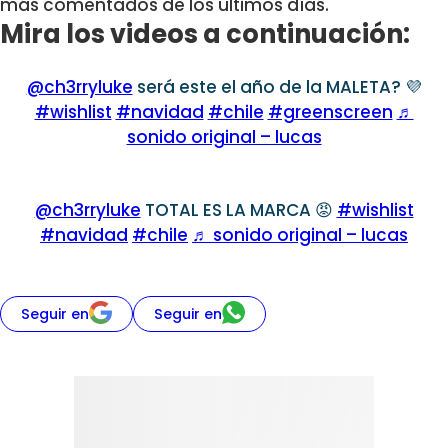
más comentados de los últimos días.
Mira los videos a continuación:
@ch3rryluke
será este el año de la MALETA? 💜
#wishlist
#navidad
#chile
#greenscreen
♬
sonido original – lucas
@ch3rryluke
TOTAL ES LA MARCA 😡
#wishlist
#navidad
#chile
♬ sonido original – lucas
Seguir en
Seguir en