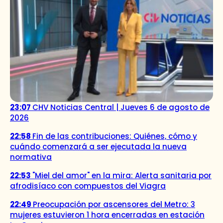
23:07
CHV Noticias Central | Jueves 6 de agosto de
2026
22:58
Fin de las contribuciones: Quiénes, cómo y
cuándo comenzará a ser ejecutada la nueva
normativa
22:53
"Miel del amor" en la mira: Alerta sanitaria por
afrodisíaco con compuestos del Viagra
22:49
Preocupación por ascensores del Metro: 3
mujeres estuvieron 1 hora encerradas en estación