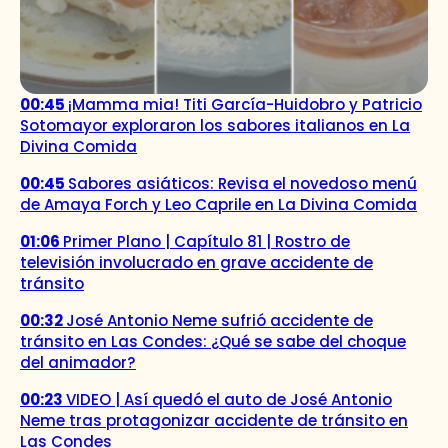
00:45
¡Mamma mia! Titi García-Huidobro y Patricio
Sotomayor exploraron los sabores italianos en La
Divina Comida
00:45
Sabores asiáticos: Revisa el novedoso menú
de Amaya Forch y Leo Caprile en La Divina Comida
01:06
Primer Plano | Capítulo 81 | Rostro de
televisión involucrado en grave accidente de
tránsito
00:32
José Antonio Neme sufrió accidente de
tránsito en Las Condes: ¿Qué se sabe del choque
del animador?
00:23
VIDEO | Así quedó el auto de José Antonio
Neme tras protagonizar accidente de tránsito en
Las Condes