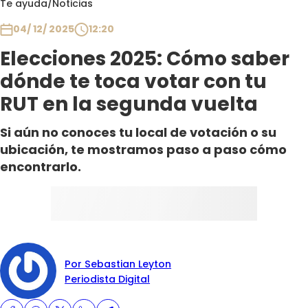
Te ayuda
/
Noticias
Club De La Comedia
Contigo en Directo
04/ 12/ 2025
12:20
Plan Perfecto
Elecciones 2025: Cómo saber
El Tiempo
dónde te toca votar con tu
Sabingo
RUT en la segunda vuelta
Todos Los Programas
Si aún no conoces tu local de votación o su
ubicación, te mostramos paso a paso cómo
encontrarlo.
Por Sebastian Leyton
Periodista Digital