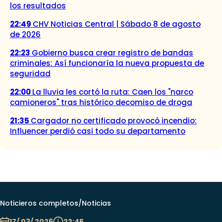
los resultados
22:49
CHV Noticias Central | Sábado 8 de agosto
de 2026
22:23
Gobierno busca crear registro de bandas
criminales: Así funcionaría la nueva propuesta de
seguridad
22:00
La lluvia les cortó la ruta: Caen los "narco
camioneros" tras histórico decomiso de droga
21:35
Cargador no certificado provocó incendio:
Influencer perdió casi todo su departamento
Noticieros completos
/
Noticias
17/ 03/ 2026
22:45