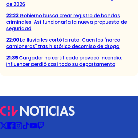
de 2026
22:23
Gobierno busca crear registro de bandas
criminales: Así funcionaría la nueva propuesta de
seguridad
22:00
La lluvia les cortó la ruta: Caen los "narco
camioneros" tras histórico decomiso de droga
21:35
Cargador no certificado provocó incendio:
Influencer perdió casi todo su departamento