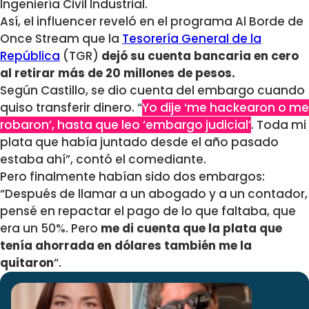
Ingeniería Civil Industrial.
Así, el influencer reveló en el programa Al Borde de
Once Stream que la
Tesorería General de la
República
(TGR)
dejó su cuenta bancaria en cero
al retirar más de 20 millones de pesos.
Según Castillo, se dio cuenta del embargo cuando
quiso transferir dinero. “
Yo dije ‘me hackearon o me
robaron’, hasta que leo ‘embargo judicial’
. Toda mi
plata que había juntado desde el año pasado
estaba ahí”, contó el comediante.
Pero finalmente habían sido dos embargos:
“Después de llamar a un abogado y a un contador,
pensé en repactar el pago de lo que faltaba, que
era un 50%. Pero
me di cuenta que la plata que
tenía ahorrada en dólares también me la
quitaron
“.