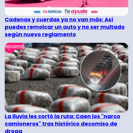
Cadenas y cuerdas ya no van más: Así
puedes remolcar un auto y no ser multado
según nuevo reglamento
Nacional
La lluvia les cortó la ruta: Caen los "narco
camioneros" tras histórico decomiso de
droga