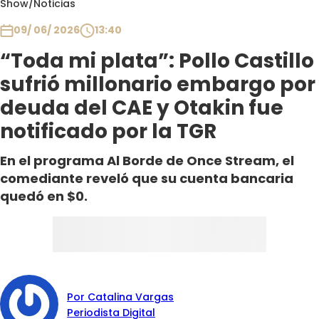
Show
/
Noticias
Club De La Comedia
Contigo en Directo
09/ 06/ 2026
13:40
Plan Perfecto
“Toda mi plata”: Pollo Castillo
El Tiempo
sufrió millonario embargo por
Sabingo
deuda del CAE y Otakin fue
Todos Los Programas
notificado por la TGR
En el programa Al Borde de Once Stream, el
comediante reveló que su cuenta bancaria
quedó en $0.
Por Catalina Vargas
Periodista Digital