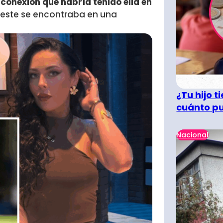
 conexión que habría tenido ella en
este se encontraba en una
¿Tu hijo 
cuánto pu
Nacional