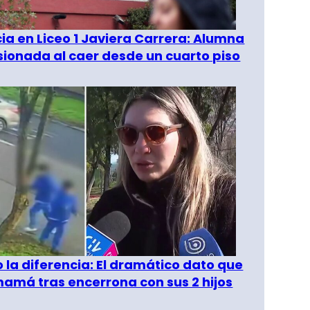
a en Liceo 1 Javiera Carrera: Alumna
esionada al caer desde un cuarto piso
o la diferencia: El dramático dato que
amá tras encerrona con sus 2 hijos