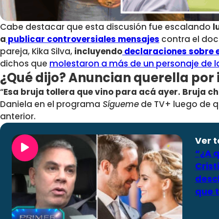
Cabe destacar que esta discusión fue escalando
l
a
publicar controversiales mensajes
contra el doc
pareja, Kika Silva,
incluyendo
declaraciones sobre el
dichos que
molestaron a más de un personaje de la 
¿Qué dijo? Anuncian querella por 
“
Esa bruja tollera que vino para acá ayer. Bruja c
Daniela en el programa
Sígueme
de TV+ luego de qu
anterior.
Ver 
“¿A 
Crist
desc
que 