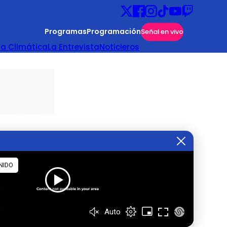
Programas
Programación
Señal en vivo
ta Climática
La Entrevista
Noticieros