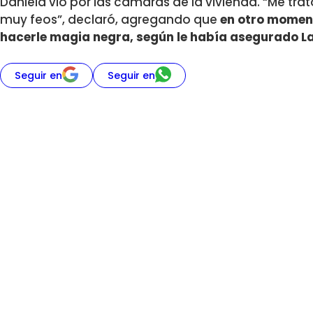
Daniela vio por las cámaras de la vivienda. “Me t
muy feos”, declaró, agregando que
en otro moment
hacerle magia negra, según le había asegurado Lat
Seguir en
Seguir en