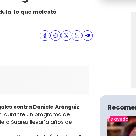
dula, lo que molestó
Recome
ales contra Daniela Aránguiz,
a”
durante un programa de
Te ayuda
era Suárez llevaría años de