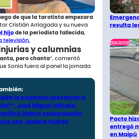
Emergenci
uego de que la tarotista empezara
resulta l
tor Cristián Arriagada y su nueva
 hijo
de la periodista fallecida
,
televisión.
Nacional
injurias y calumnias
hanta, pero chanta
“, comentó
e Sonia fuera al panel la jornada
también:
quién le podemos presentar a
ián?”: José Miguel Viñuela
lasificó última conversación
Pacto hiz
tuvo con Javiera Suárez
entregó m
en Maipú