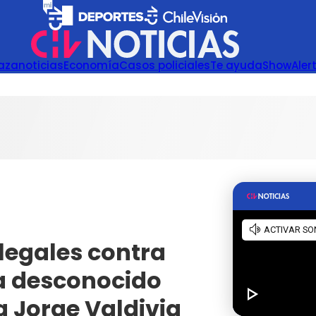
azanoticias
Economía
Casos policiales
Te ayuda
Show
Aler
legales contra
a desconocido
 Jorge Valdivia