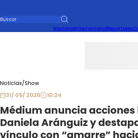
Nacional
Internacional
Reportajes
C
Noticias
/
Show
31/ 05/ 2026
10:24
Médium anuncia acciones 
Daniela Aránguiz y destap
vínculo con “amarre” hacia