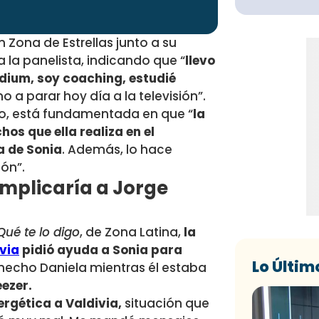
 Zona de Estrellas junto a su
 la panelista, indicando que “
llevo
édium, soy coaching, estudié
a parar hoy día a la televisión”.
o, está fundamentada en que “
la
hos que ella realiza en el
a de Sonia
. Además, lo hace
ón”.
implicaría a Jorge
Qué te lo digo
, de Zona Latina,
la
via
pidió ayuda a Sonia para
Lo Últim
echo Daniela mientras él estaba
eezer.
ergética a Valdivia,
situación que