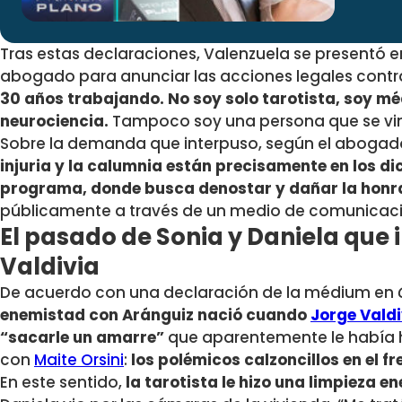
Tras estas declaraciones, Valenzuela se presentó en
abogado para anunciar las acciones legales contra
30 años trabajando. No soy solo tarotista, soy m
neurociencia.
Tampoco soy una persona que se vino 
Sobre la demanda que interpuso, según el abogad
injuria y la calumnia están precisamente en los dic
programa, donde busca denostar y dañar la honr
públicamente a través de un medio de comunicaci
El pasado de Sonia y Daniela que 
Valdivia
De acuerdo con una declaración de la médium en
enemistad con Aránguiz nació cuando
Jorge Valdi
“sacarle un amarre”
que aparentemente le había h
con
Maite Orsini
:
los polémicos calzoncillos en el fr
En este sentido,
la tarotista le hizo una limpieza en