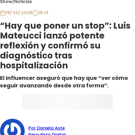
Show
/
Noticias
Club De La Comedia
Contigo en Directo
19/ 05/ 2026
18:13
Plan Perfecto
“Hay que poner un stop”: Luis
El Tiempo
Mateucci lanzó potente
Sabingo
reflexión y confirmó su
Todos Los Programas
diagnóstico tras
hospitalización
El influencer aseguró que hay que “ver cómo
seguir avanzando desde otra forma”.
Por Daniela Aste
Periodista Digital