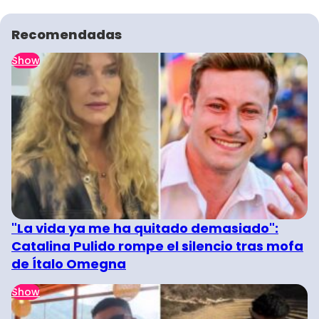
Recomendadas
Show
"La vida ya me ha quitado demasiado":
Catalina Pulido rompe el silencio tras mofa
de Ítalo Omegna
Show