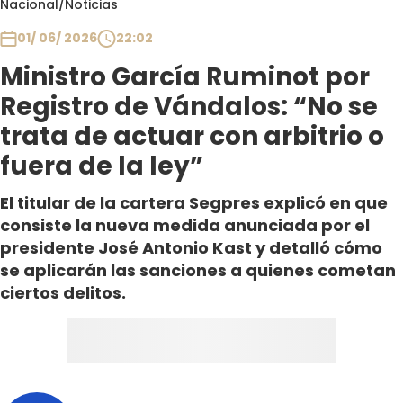
Nacional
/
Noticias
Club De La Comedia
Contigo en Directo
01/ 06/ 2026
22:02
Plan Perfecto
Ministro García Ruminot por
El Tiempo
Registro de Vándalos: “No se
Sabingo
trata de actuar con arbitrio o
Todos Los Programas
fuera de la ley”
El titular de la cartera Segpres explicó en que
consiste la nueva medida anunciada por el
presidente José Antonio Kast y detalló cómo
se aplicarán las sanciones a quienes cometan
ciertos delitos.