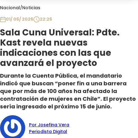
Club De La Comedia
Nacional
/
Noticias
Contigo en Directo
01/ 06/ 2026
22:26
Plan Perfecto
Sala Cuna Universal: Pdte.
El Tiempo
Kast revela nuevas
Sabingo
Todos Los Programas
indicaciones con las que
avanzará el proyecto
Durante la Cuenta Pública, el mandatario
indicó que buscan “poner fin a una barrera
que por más de 100 años ha afectado la
contratación de mujeres en Chile”. El proyecto
sería ingresado el próximo 15 de junio.
Por Josefina Vera
Periodista Digital