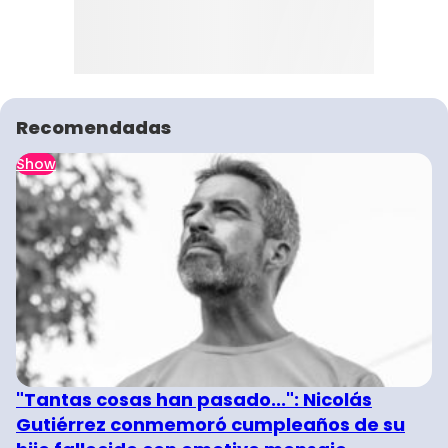
Recomendadas
Show
"Tantas cosas han pasado...": Nicolás
Gutiérrez conmemoró cumpleaños de su