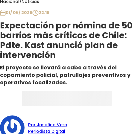
Nacional
/
Noticias
Club De La Comedia
Contigo en Directo
01/ 06/ 2026
22:16
Plan Perfecto
Expectación por nómina de 50
El Tiempo
barrios más críticos de Chile:
Sabingo
Pdte. Kast anunció plan de
Todos Los Programas
intervención
El proyecto se llevará a cabo a través del
copamiento policial, patrullajes preventivos y
operativos focalizados.
Por Josefina Vera
Periodista Digital