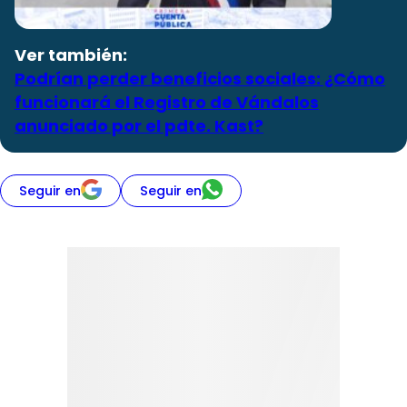
Ver también:
Podrían perder beneficios sociales: ¿Cómo
funcionará el Registro de Vándalos
anunciado por el pdte. Kast?
Seguir en
Seguir en