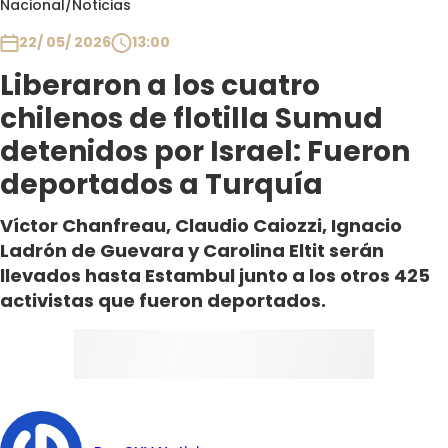
Nacional
/
Noticias
Club De La Comedia
Contigo en Directo
22/ 05/ 2026
13:00
Plan Perfecto
Liberaron a los cuatro
El Tiempo
chilenos de flotilla Sumud
Sabingo
detenidos por Israel: Fueron
Todos Los Programas
deportados a Turquía
Víctor Chanfreau, Claudio Caiozzi, Ignacio
Ladrón de Guevara y Carolina Eltit serán
llevados hasta Estambul junto a los otros 425
activistas que fueron deportados.