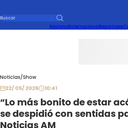
Nacional
Internacional
Reportajes
C
Noticias
/
Show
22/ 05/ 2026
10:41
“Lo más bonito de estar ac
se despidió con sentidas 
Noticias AM