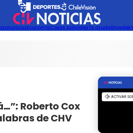
azanoticias
Economía
Casos policiales
Te ayuda
Show
Aler
á…”: Roberto Cox
palabras de CHV