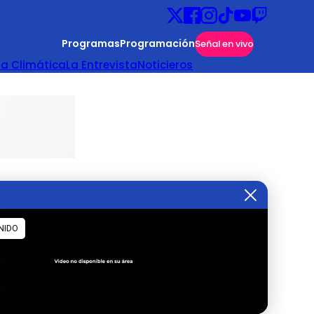
Programas
Programación
Señal en vivo
ta Climática
La Entrevista
Noticieros