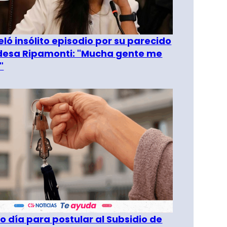
eló insólito episodio por su parecido
desa Ripamonti: "Mucha gente me
"
o día para postular al Subsidio de