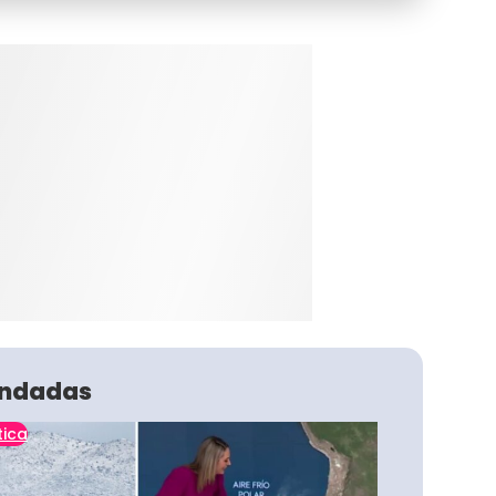
ndadas
tica