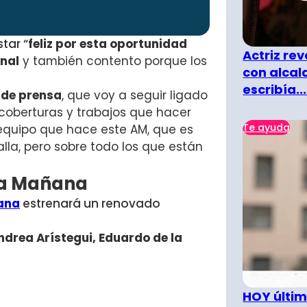
tar “
f
eliz por esta oportunidad
Actriz rev
inal
y también contento porque los
con alcal
escribía...
 de prensa
, que voy a seguir ligado
oberturas y trabajos que hacer
Te ayuda
 equipo que hace este AM, que es
la, pero sobre todo los que están
 la Mañana
ana
estrenará un renovado
ndrea Arístegui, Eduardo de la
HOY últim