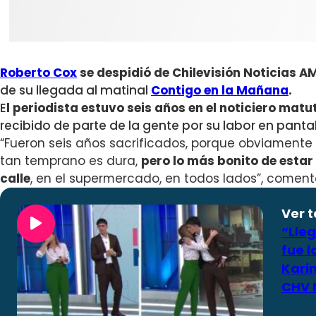
Roberto Cox
se despidió de Chilevisión Noticias 
de su llegada al matinal
Contigo en la Mañana
.
E
l periodista estuvo seis años en el noticiero matu
recibido de parte de la gente por su labor en pantal
“Fueron seis años sacrificados, porque obviamente 
tan temprano es dura,
pero lo más bonito de estar
calle
, en el supermercado, en todos lados”, coment
Ver 
“Lleg
fue 
Kari
CHV 