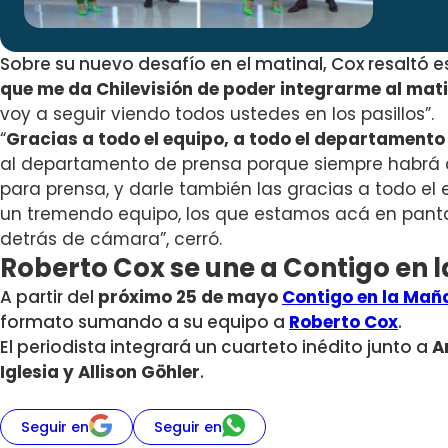
Sobre su nuevo desafío en el matinal, Cox resaltó es
que me da Chilevisión de poder integrarme al mat
voy a seguir viendo todos ustedes en los pasillos”.
“
Gracias a todo el equipo, a todo el departamento
al departamento de prensa porque siempre habrá c
para prensa, y darle también las gracias a todo el
un tremendo equipo, los que estamos acá en pantal
detrás de cámara”, cerró.
Roberto Cox se une a Contigo en
A partir del
próximo 25 de mayo
Contigo en la Mañ
formato sumando a su equipo a
Roberto Cox
.
El periodista integrará un cuarteto inédito junto a
A
Iglesia y Allison Göhler
.
Seguir en
Seguir en