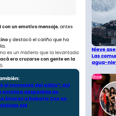
AM con un emotivo mensaje
, antes
tino
y destacó el cariño que ha
la.
Nieve ase
no es un misterio que la levantada
Las comun
 acá era cruzarse con gente en la
agua-nie
ó.
Show
también:
ó el momento del adiós”: Así
la emotiva despedida de
na Álvarez a Roberto Cox en
Noticias AM