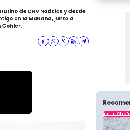
matutino de CHV Noticias y desde
tigo en la Mañana, junto a
n Göhler.
Recome
Alerta Climá