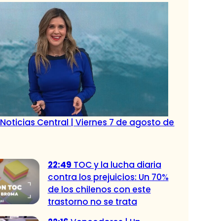
Noticias Central | Viernes 7 de agosto de
22:49
TOC y la lucha diaria
contra los prejuicios: Un 70%
de los chilenos con este
trastorno no se trata