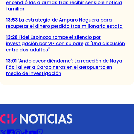
encendió las alarmas tras recibir sensible noticia
familiar
13:53
La estrategia de Amparo Noguera para
recuperar el dinero perdido tras millonaria estafa
13:26
Fidel Espinoza rompe el silencio por
investigación por VIF con su pareja: "Una discusión
entre dos adultos"
13:01
"Ando escondiéndome": La reacción de Naya
Fácil al ver a Carabineros en el aeropuerto en
medio de investigación