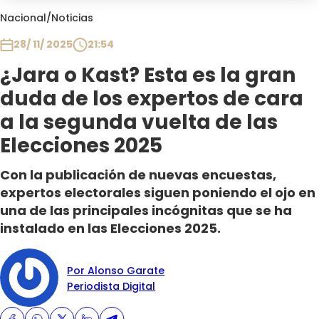
Club De La Comedia
Nacional
/
Noticias
Contigo en Directo
28/ 11/ 2025
21:54
Plan Perfecto
¿Jara o Kast? Esta es la gran
El Tiempo
duda de los expertos de cara
Sabingo
Todos Los Programas
a la segunda vuelta de las
Elecciones 2025
Con la publicación de nuevas encuestas,
expertos electorales siguen poniendo el ojo en
una de las principales incógnitas que se ha
instalado en las Elecciones 2025.
Por Alonso Garate
Periodista Digital