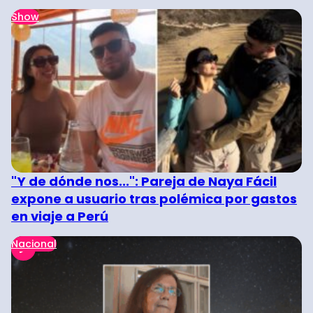
Show
"Y de dónde nos...": Pareja de Naya Fácil
expone a usuario tras polémica por gastos
en viaje a Perú
Nacional