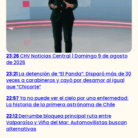
23:26
CHV Noticias Central | Domingo 9 de agosto
de 2026
23:21
La detención de “El Panda”: Disparó más de 30
veces a carabineros y cayó por desamor al igual
que “Chicorte”
22:57
Ya no puede ver el cielo por una enfermedad:
La historia de la primera astrónoma de Chile
22:12
Derrumbe bloquea principal ruta entre
Valparaíso y Viña del Mar: Automovilistas buscan
alternativas