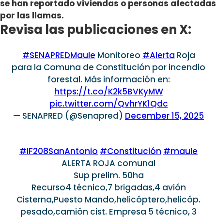
se han reportado viviendas o personas afectadas
por las llamas.
Revisa las publicaciones en X:
#SENAPREDMaule
Monitoreo
#Alerta
Roja
para la Comuna de Constitución por incendio
forestal. Más información en:
https://t.co/K2k5BVKyMW
pic.twitter.com/QvhrYK1Qdc
— SENAPRED (@Senapred)
December 15, 2025
#IF208SanAntonio
#Constitución
#maule
ALERTA ROJA comunal
Sup prelim. 50ha
Recurso4 técnico,7 brigadas,4 avión
Cisterna,Puesto Mando,helicóptero,helicóp.
pesado,camión cist. Empresa 5 técnico, 3