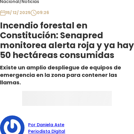
Nacional
/
Noticias
Club De La Comedia
Contigo en Directo
15/ 12/ 2025
09:26
Plan Perfecto
Incendio forestal en
El Tiempo
Constitución: Senapred
Sabingo
monitorea alerta roja y ya hay
Todos Los Programas
50 hectáreas consumidas
Existe un amplio despliegue de equipos de
emergencia en la zona para contener las
llamas.
Por Daniela Aste
Periodista Digital