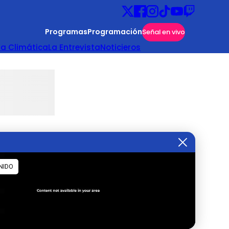
Programas
Programación
Señal en vivo
ta Climática
La Entrevista
Noticieros