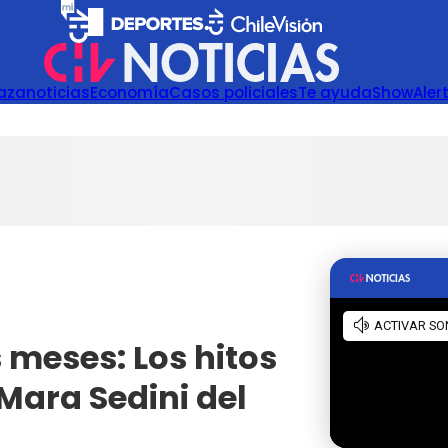
azanoticias
Economía
Casos policiales
Te ayuda
Show
Aler
 meses: Los hitos
Mara Sedini del