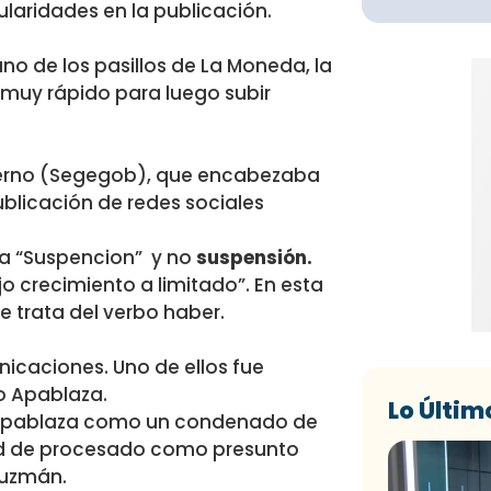
ularidades en la publicación.
uno de los pasillos de La Moneda, la
 muy rápido para luego subir
bierno (Segegob), que encabezaba
blicación de redes sociales
ía “Suspencion” y no
suspensión.
jo crecimiento a limitado”. En esta
se trata del verbo haber.
icaciones. Uno de ellos fue
no Apablaza.
Lo Últim
a a Apablaza como un condenado de
idad de procesado como presunto
Guzmán.