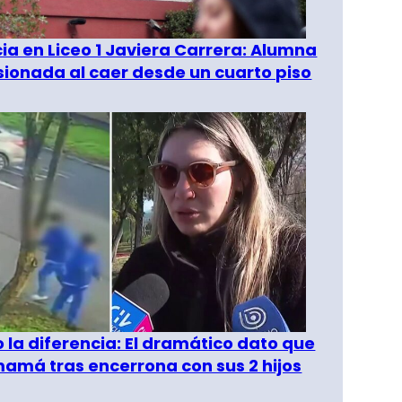
a en Liceo 1 Javiera Carrera: Alumna
esionada al caer desde un cuarto piso
o la diferencia: El dramático dato que
amá tras encerrona con sus 2 hijos