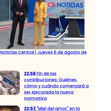
Noticias Central | Jueves 6 de agosto de
22:58
Fin de las
contribuciones: Quiénes,
cómo y cuándo comenzará a
ser ejecutada la nueva
normativa
22:53
"Miel del amor" en la