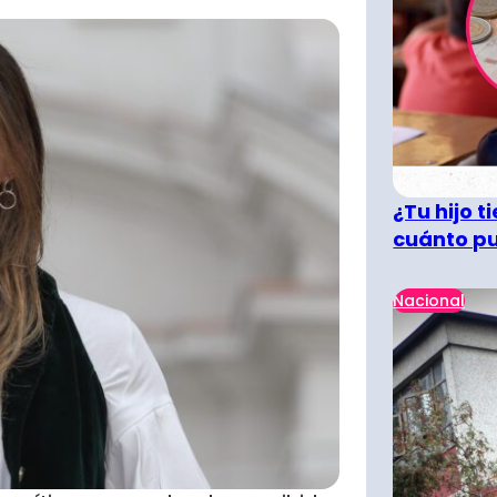
¿Tu hijo 
cuánto pu
Nacional