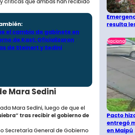
 y críticas que ambas han recibido
Emergenci
también:
resulta l
ue el cambio de gabinete en
rno de Kast: Oficializaron
Nacional
as de Steinert y Sedini
de Mara Sedini
rada Mara Sedini, luego de que el
Pacto hiz
iebra” tras recibir el gobierno de
entregó m
en Maipú
erio Secretaría General de Gobierno