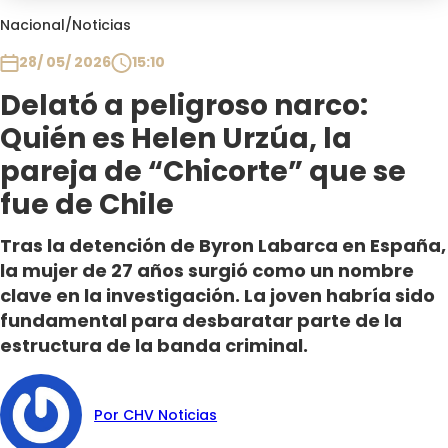
Club De La Comedia
Nacional
/
Noticias
Contigo en Directo
28/ 05/ 2026
15:10
Plan Perfecto
Delató a peligroso narco:
El Tiempo
Quién es Helen Urzúa, la
Sabingo
Todos Los Programas
pareja de “Chicorte” que se
fue de Chile
Tras la detención de Byron Labarca en España,
la mujer de 27 años surgió como un nombre
clave en la investigación. La joven habría sido
fundamental para desbaratar parte de la
estructura de la banda criminal.
Por CHV Noticias