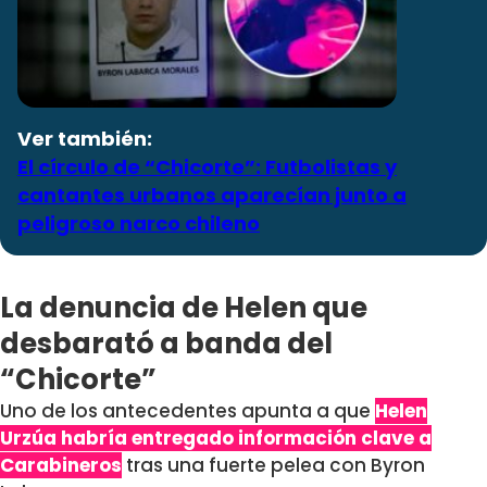
Ver también:
El círculo de “Chicorte”: Futbolistas y
cantantes urbanos aparecían junto a
peligroso narco chileno
La denuncia de Helen que
desbarató a banda del
“Chicorte”
Uno de los antecedentes apunta a que
Helen
Urzúa habría entregado información clave a
Carabineros
tras una fuerte pelea con Byron