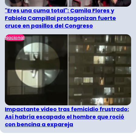
"Eres una cuma total": Camila Flores y
Fabiola Campillai protagonizan fuerte
cruce en pasillos del Congreso
Nacional
Impactante video tras femicidio frustrado:
Así habría escapado el hombre que roció
con bencina a expareja