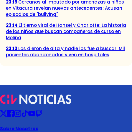
23:19
Cercanos al imputado por amenazas a niños
en Vitacura revelan nuevos antecedentes: Acusan
episodios de "bullying"
23:14
El tierno viral de Hansel y Charlotte: La historia
de los niños que buscan compañeros de curso en
Molina
23:13
Los dieron de alta y nadie los fue a buscar: Mil
pacientes abandonados viven en hospitales
Sobre Nosotros