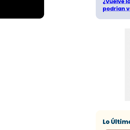
¿Vuelve la
podrían v
Lo Últim