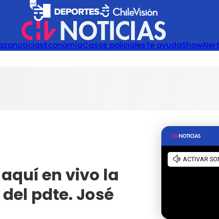
azanoticias
Economía
Casos policiales
Te ayuda
Show
Aler
aquí en vivo la
 del pdte. José