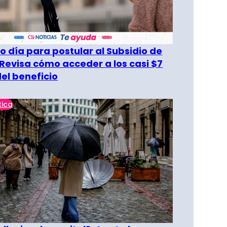
o día para postular al Subsidio de
 Revisa cómo acceder a los casi $7
del beneficio
tica