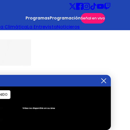
Programas
Programación
Señal en vivo
ta Climática
La Entrevista
Noticieros