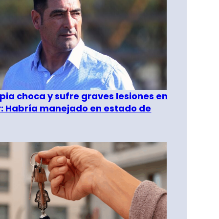
pia choca y sufre graves lesiones en
r: Habría manejado en estado de