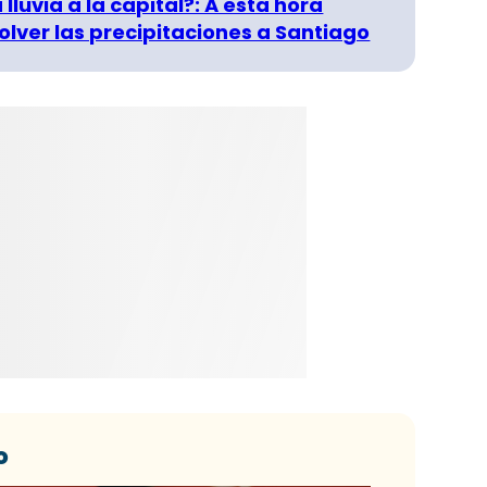
 lluvia a la capital?: A esta hora
olver las precipitaciones a Santiago
o