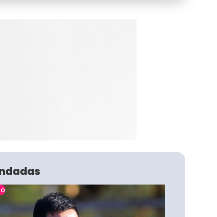
ndadas
no