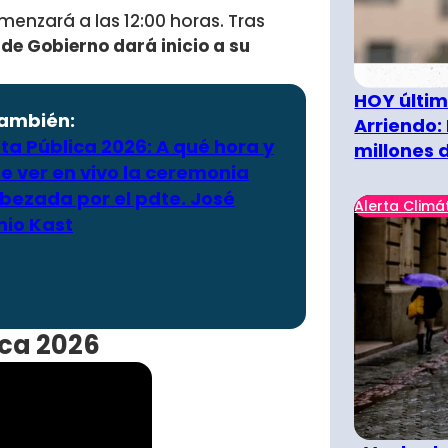
enzará a las 12:00 horas. Tras
e de Gobierno dará inicio a su
HOY últim
también:
Arriendo:
a Pública 2026: A qué hora y
millones 
e ver en vivo la ceremonia
bezada por el pdte. José
Alerta Climá
nio Kast
ica 2026