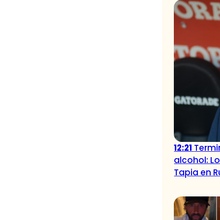
12:21
Termi
alcohol: L
Tapia en R