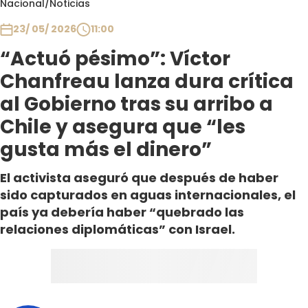
Nacional
/
Noticias
Club De La Comedia
Contigo en Directo
23/ 05/ 2026
11:00
Plan Perfecto
“Actuó pésimo”: Víctor
El Tiempo
Chanfreau lanza dura crítica
Sabingo
al Gobierno tras su arribo a
Todos Los Programas
Chile y asegura que “les
gusta más el dinero”
El activista aseguró que después de haber
sido capturados en aguas internacionales, el
país ya debería haber “quebrado las
relaciones diplomáticas” con Israel.