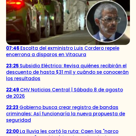
07:46
Escolta del exministro Luis Cordero repele
encerrona a disparos en Vitacura
23:25
Subsidio Eléctrico: Revisa quiénes recibirán el
descuento de hasta $31 mil y cuándo se conocerán
los resultados
22:49
CHV Noticias Central | Sábado 8 de agosto
de 2026
22:23
Gobierno busca crear registro de bandas
criminales: Así funcionaría la nueva propuesta de
seguridad
22:00
La lluvia les cortó la ruta: Caen los "narco