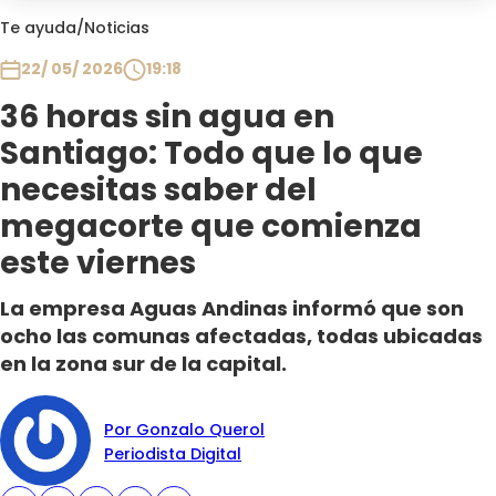
Club De La Comedia
Te ayuda
/
Noticias
Contigo en Directo
22/ 05/ 2026
19:18
Plan Perfecto
36 horas sin agua en
El Tiempo
Santiago: Todo que lo que
Sabingo
Todos Los Programas
necesitas saber del
megacorte que comienza
este viernes
La empresa Aguas Andinas informó que son
ocho las comunas afectadas, todas ubicadas
en la zona sur de la capital.
Por Gonzalo Querol
Periodista Digital