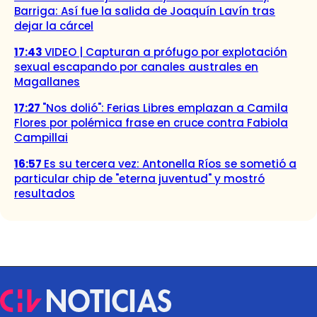
Barriga: Así fue la salida de Joaquín Lavín tras
dejar la cárcel
17:43
VIDEO | Capturan a prófugo por explotación
sexual escapando por canales australes en
Magallanes
17:27
"Nos dolió": Ferias Libres emplazan a Camila
Flores por polémica frase en cruce contra Fabiola
Campillai
16:57
Es su tercera vez: Antonella Ríos se sometió a
particular chip de "eterna juventud" y mostró
resultados