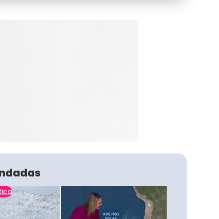
ndadas
tica