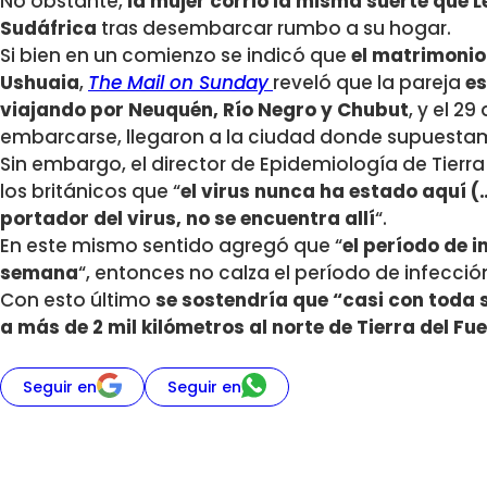
No obstante,
la mujer corrió la misma suerte que Le
Sudáfrica
tras desembarcar rumbo a su hogar.
Si bien en un comienzo se indicó que
el matrimonio 
Ushuaia
,
The Mail on Sunday
reveló que la pareja
es
viajando por Neuquén, Río Negro y Chubut
, y el 2
embarcarse, llegaron a la ciudad donde supuestam
Sin embargo, el director de Epidemiología de Tierra 
los británicos que “
el virus nunca ha estado aquí (…
portador del virus, no se encuentra allí
“.
En este mismo sentido agregó que “
el período de 
semana
“, entonces no calza el período de infecció
Con esto último
se sostendría que “casi con toda 
a más de 2 mil kilómetros al norte de Tierra del Fu
Seguir en
Seguir en