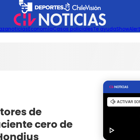
azanoticias
Economía
Casos policiales
Te ayuda
Show
Aler
ctores de
ciente cero de
Hondius