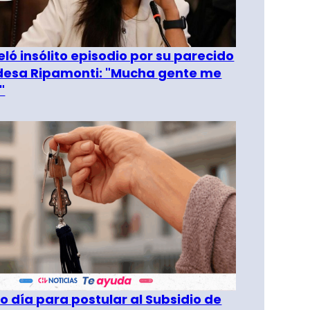
eló insólito episodio por su parecido
desa Ripamonti: "Mucha gente me
"
o día para postular al Subsidio de