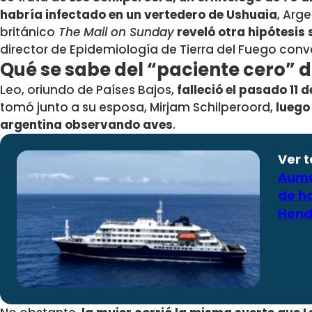
habría infectado en un vertedero de Ushuaia
, Arg
británico
The Mail on Sunday
reveló otra hipótesis 
director de Epidemiología de Tierra del Fuego conve
Qué se sabe del “paciente cero” 
Leo, oriundo de Países Bajos,
falleció el pasado 11 
tomó junto a su esposa, Mirjam Schilperoord,
luego
argentina observando aves
.
Ver 
Aume
de ha
Hond