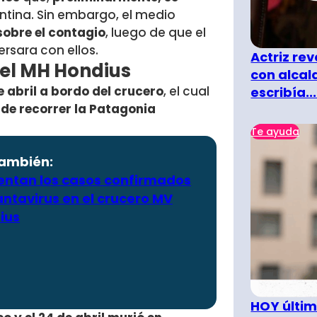
entina. Sin embargo, el medio
sobre el contagio
, luego de que el
rsara con ellos.
Actriz rev
del MH Hondius
con alcal
de abril a bordo del crucero
, el cual
escribía...
 de recorrer la Patagonia
Te ayuda
también:
ntan los casos confirmados
ntavirus en el crucero MV
ius
HOY últim