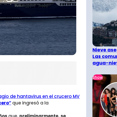
Nieve ase
Las comun
agua-nie
Show
gio de hantavirus en el crucero MV
cero”
que ingresó a la
años
que,
preliminarmente, se