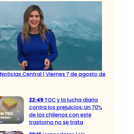
Noticias Central | Viernes 7 de agosto de
22:49
TOC y la lucha diaria
contra los prejuicios: Un 70%
de los chilenos con este
trastorno no se trata