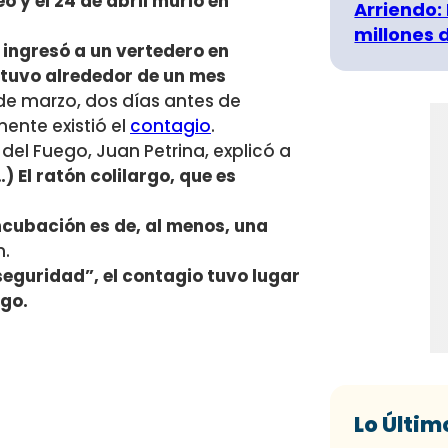
o y el 24 de abril murió en
Arriendo:
millones 
ingresó a un vertedero en
tuvo alrededor de un mes
9 de marzo, dos días antes de
ente existió el
contagio
.
del Fuego, Juan Petrina, explicó a
) El ratón colilargo, que es
incubación es de, al menos, una
n.
seguridad”, el contagio tuvo lugar
ego.
Lo Últim