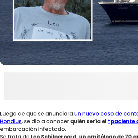
Luego de que se anunciara
un nuevo caso de conta
Hondius
, se dio a conocer
quién sería el
“paciente 
embarcación infectado.
Se trata de
Leo Schilperoord, un ornitólogo de 70 