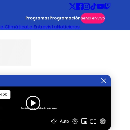
Programas
Programación
Señal en vivo
ta Climática
La Entrevista
Noticieros