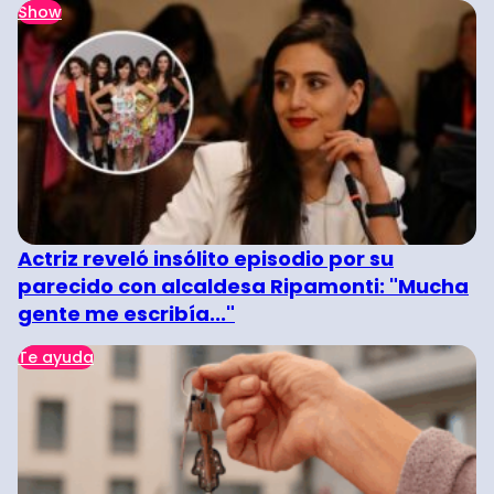
Show
Actriz reveló insólito episodio por su
parecido con alcaldesa Ripamonti: "Mucha
gente me escribía..."
Te ayuda