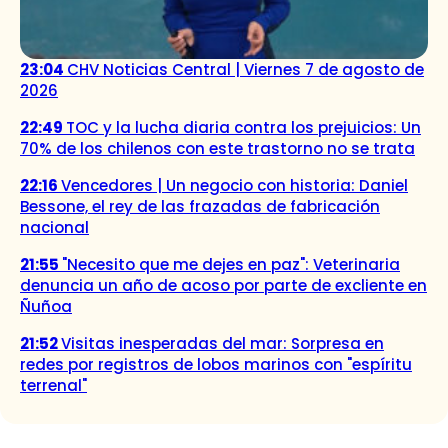
23:04
CHV Noticias Central | Viernes 7 de agosto de
2026
22:49
TOC y la lucha diaria contra los prejuicios: Un
70% de los chilenos con este trastorno no se trata
22:16
Vencedores | Un negocio con historia: Daniel
Bessone, el rey de las frazadas de fabricación
nacional
21:55
"Necesito que me dejes en paz": Veterinaria
denuncia un año de acoso por parte de excliente en
Ñuñoa
21:52
Visitas inesperadas del mar: Sorpresa en
redes por registros de lobos marinos con "espíritu
terrenal"