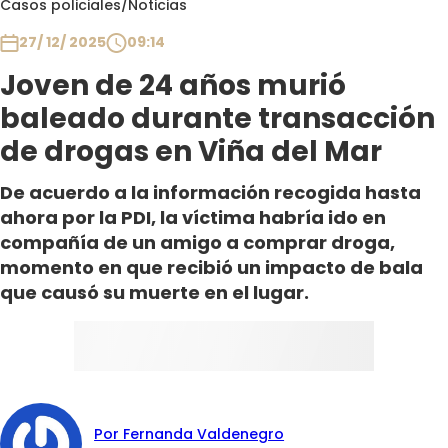
Casos policiales
/
Noticias
Club De La Comedia
Contigo en Directo
27/ 12/ 2025
09:14
Plan Perfecto
Joven de 24 años murió
El Tiempo
baleado durante transacción
Sabingo
de drogas en Viña del Mar
Todos Los Programas
De acuerdo a la información recogida hasta
ahora por la PDI, la víctima habría ido en
compañía de un amigo a comprar droga,
momento en que recibió un impacto de bala
que causó su muerte en el lugar.
Por Fernanda Valdenegro