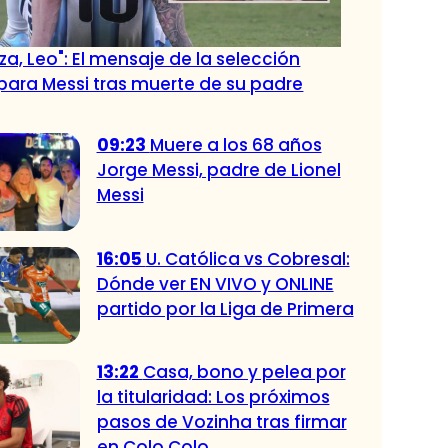
za, Leo": El mensaje de la selección
para Messi tras muerte de su padre
09:23
Muere a los 68 años
Jorge Messi, padre de Lionel
Messi
16:05
U. Católica vs Cobresal:
Dónde ver EN VIVO y ONLINE
partido por la Liga de Primera
13:22
Casa, bono y pelea por
la titularidad: Los próximos
pasos de Vozinha tras firmar
en Colo Colo