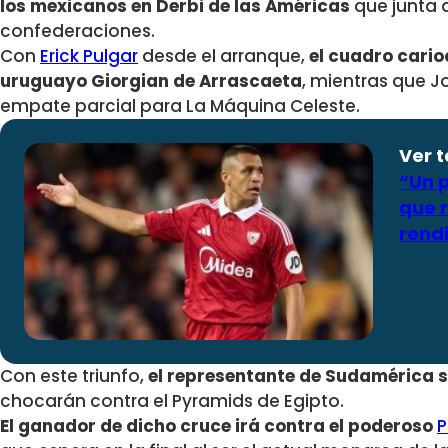
los mexicanos en Derbi de las Américas
que junta 
confederaciones.
Con
Erick Pulgar
desde el arranque,
el cuadro cario
uruguayo Giorgian de Arrascaeta
, mientras que 
empate parcial para La Máquina Celeste.
Ver 
“Un p
que r
rendi
Con este triunfo,
el representante de Sudamérica se
chocarán contra el Pyramids de Egipto.
El ganador de dicho cruce irá contra el poderoso