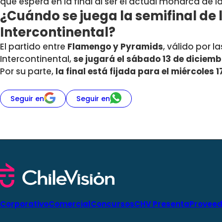
que espera en la final al ser el actual monarca de
¿Cuándo se juega la semifinal de
Intercontinental?
El partido entre
Flamengo y Pyramids
, válido por l
Intercontinental,
se jugará el sábado 13 de diciem
Por su parte,
la final está fijada para el miércoles 1
Seguir en
Seguir en
Corporativo
Comercial
Concursos
CHV Presenta
Proveed