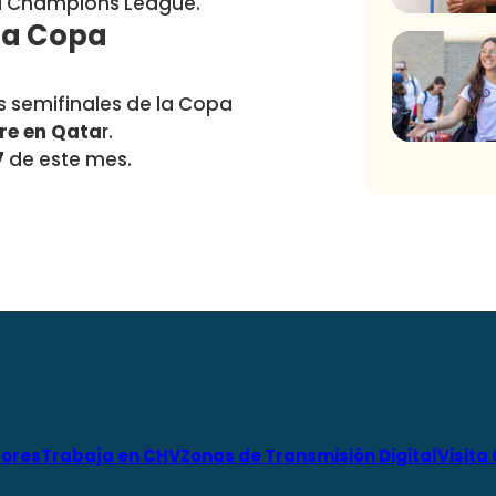
 la Champions League.
 la Copa
as semifinales de la Copa
bre en Qata
r.
7
de este mes.
ores
Trabaja en CHV
Zonas de Transmisión Digital
Visita