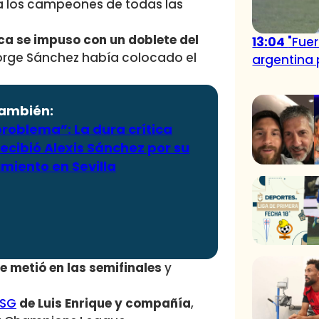
a los campeones de todas las
ca se impuso con un doblete del
13:04
"Fuer
Jorge Sánchez había colocado el
argentina 
también:
roblema”: La dura crítica
ecibió Alexis Sánchez por su
miento en Sevilla
 metió en las semifinales
y
PSG
de Luis Enrique y compañía
,