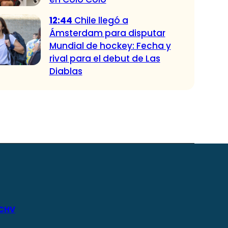
12:44
Chile llegó a
Ámsterdam para disputar
Mundial de hockey: Fecha y
rival para el debut de Las
Diablas
 CHV