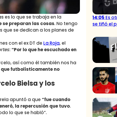
 es lo que se trabaja en la
14:05
Es o
ue se preparan las cosas
. No tengo
se tiñó el 
s que se dedican a los planes de
mes con el ex DT de
La Roja
, el
ortes
:
“Por lo que he escuchado en
celo, así como él también nos ha
 que futbolísticamente no
elo Bielsa y los
Varela apuntó a que
“fue cuando
generó, la repercusión que tuvo
.
do lo que se habló”.