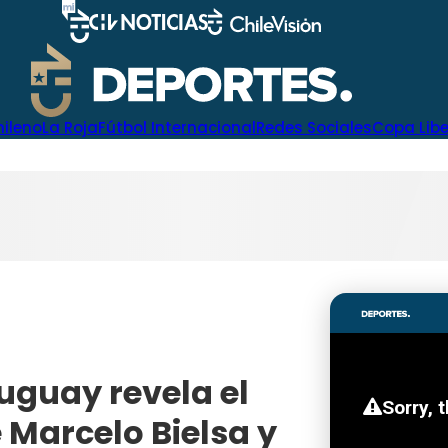
hileno
La Roja
Fútbol Internacional
Redes Sociales
Copa Lib
ruguay revela el
 Marcelo Bielsa y