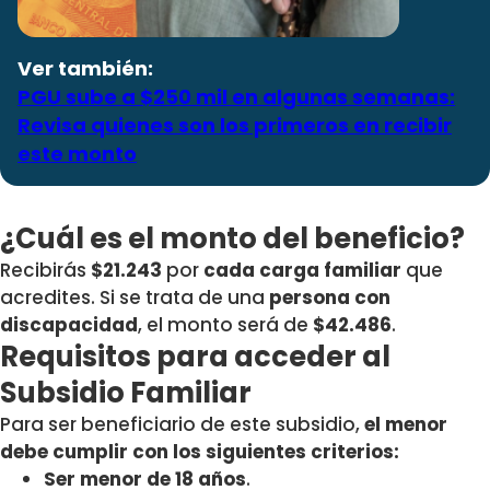
Ver también:
PGU sube a $250 mil en algunas semanas:
Revisa quienes son los primeros en recibir
este monto
¿Cuál es el monto del beneficio?
Recibirás
$21.243
por
cada carga familiar
que
acredites. Si se trata de una
persona con
discapacidad
, el monto será de
$42.486
.
Requisitos para acceder al
Subsidio Familiar
Para ser beneficiario de este subsidio,
el menor
debe cumplir con los siguientes criterios:
Ser menor de 18 años
.