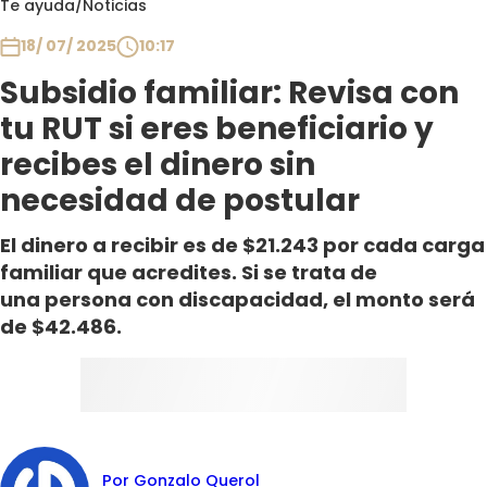
Te ayuda
/
Noticias
Club De La Comedia
Contigo en Directo
18/ 07/ 2025
10:17
Plan Perfecto
Subsidio familiar: Revisa con
El Tiempo
tu RUT si eres beneficiario y
Sabingo
recibes el dinero sin
Todos Los Programas
necesidad de postular
El dinero a recibir es de $21.243 por cada carga
familiar que acredites. Si se trata de
una persona con discapacidad, el monto será
de $42.486.
Por Gonzalo Querol