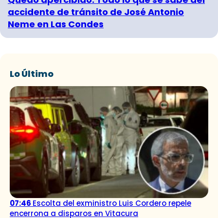
accidente de tránsito de José Antonio
Neme en Las Condes
Lo Último
07:46
Escolta del exministro Luis Cordero repele
encerrona a disparos en Vitacura