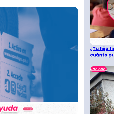
¿Tu hijo 
cuánto pu
Nacional