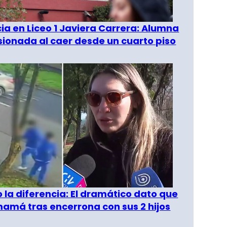
a en Liceo 1 Javiera Carrera: Alumna
esionada al caer desde un cuarto piso
o la diferencia: El dramático dato que
amá tras encerrona con sus 2 hijos