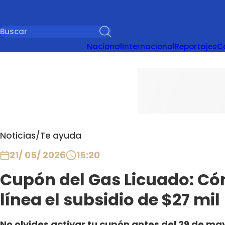
Nacional
Internacional
Reportajes
C
Noticias
/
Te ayuda
21/ 05/ 2026
15:20
Cupón del Gas Licuado: Có
línea el subsidio de $27 mil
No olvides activar tu cupón antes del 29 de mayo