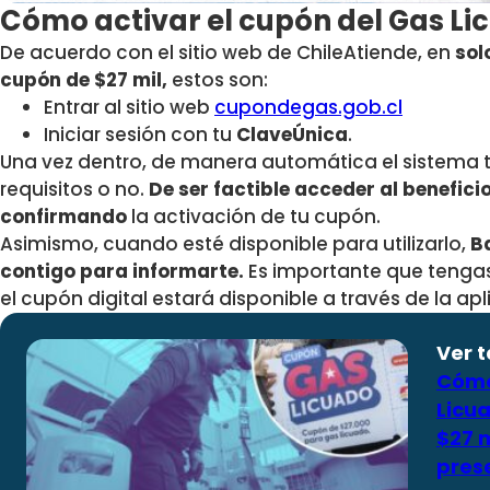
Cómo activar el cupón del Gas Li
De acuerdo con el sitio web de ChileAtiende, en
sol
cupón de $27 mil,
estos son:
Entrar al sitio web
cupondegas.gob.cl
Iniciar sesión con tu
ClaveÚnica
.
Una vez dentro, de manera automática el sistema t
requisitos o no.
De ser factible acceder al benefici
confirmando
la activación de tu cupón.
Asimismo, cuando esté disponible para utilizarlo,
Ba
contigo para informarte.
Es importante que tenga
el cupón digital estará disponible a través de la a
Ver 
Cómo
Licua
$27 m
pres