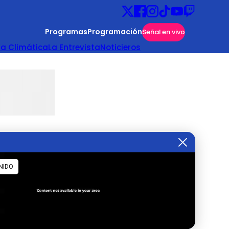
Programas
Programación
Señal en vivo
ta Climática
La Entrevista
Noticieros