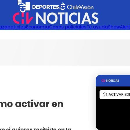
azanoticias
Economía
Casos policiales
Te ayuda
Show
Aler
mo activar en
 si quieres recibirlo en la