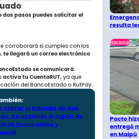
cuado
o dos pasos puedes solicitar el
Emergenci
resulta l
Nacional
e corroborará si cumples con los
o
,
te llegará un correo electrónico
ncoEstado se comunicará
s
activa tu CuentaRUT,
ya que
plicación del BancoEstado o RutPay.
también:
 cobrar el Subsidio de Gas
do: Así obtienes el cupón de
Pacto hiz
il de forma online y
entregó m
encial
en Maipú