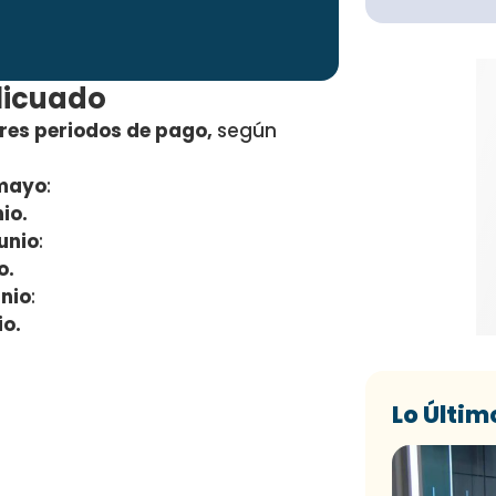
licuado
tres periodos de pago,
según
 mayo
:
nio.
junio
:
o.
unio
:
io.
Lo Últim