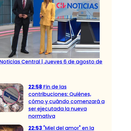
Noticias Central | Jueves 6 de agosto de
22:58
Fin de las
contribuciones: Quiénes,
cómo y cuándo comenzará a
ser ejecutada la nueva
normativa
22:53
"Miel del amor" en la