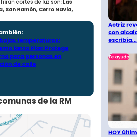
frirán cortes de luz son:
Las
ta, San Ramón, Cerro Navia,
Actriz rev
también:
con alcal
escribía...
 bajas temperaturas:
erno lanza Plan Protege
erno para personas en
Te ayuda
ción de calle
9 comunas de la RM
HOY últim