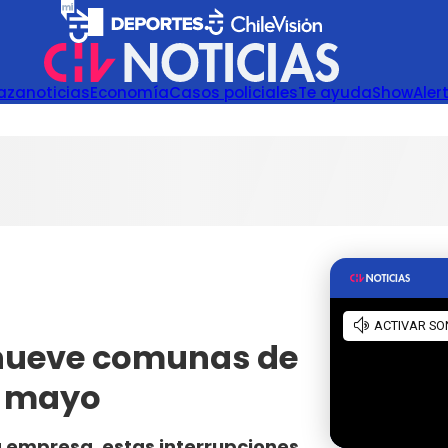
azanoticias
Economía
Casos policiales
Te ayuda
Show
Aler
 nueve comunas de
e mayo
 empresa, estas interrupciones