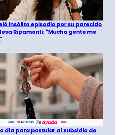
eló insólito episodio por su parecido
desa Ripamonti: "Mucha gente me
"
o día para postular al Subsidio de