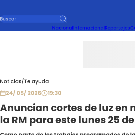
Nacional
Internacional
Reportajes
C
Noticias
/
Te ayuda
24/ 05/ 2026
19:30
Anuncian cortes de luz en
la RM para este lunes 25 d
Como parte de los trabajos programados de la