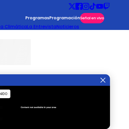
Programas
Programación
Señal en vivo
ta Climática
La Entrevista
Noticieros