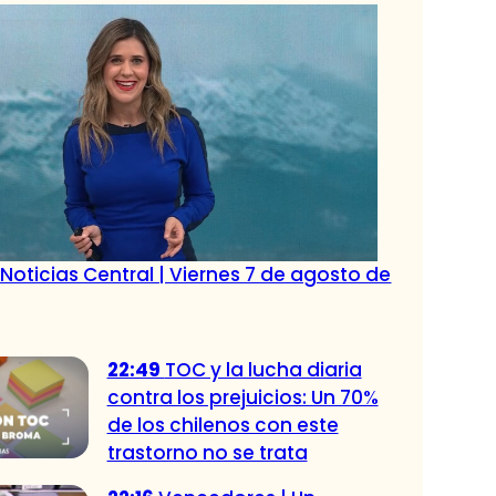
Noticias Central | Viernes 7 de agosto de
22:49
TOC y la lucha diaria
contra los prejuicios: Un 70%
de los chilenos con este
trastorno no se trata