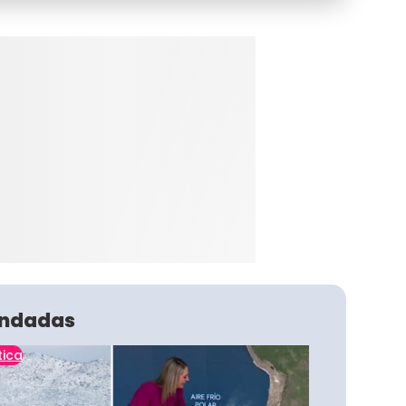
ndadas
tica