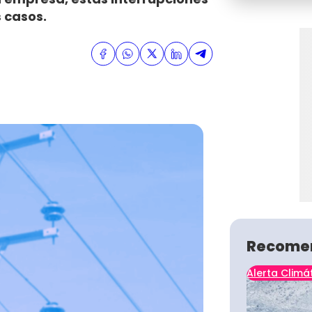
 casos.
Recome
Alerta Climá