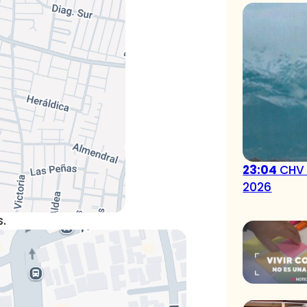
23:04
CHV 
2026
s.