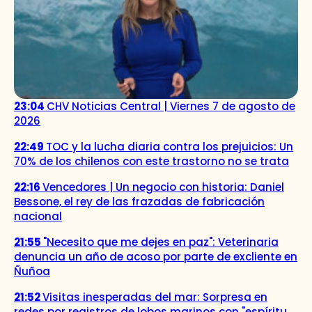
23:04
CHV Noticias Central | Viernes 7 de agosto de
2026
22:49
TOC y la lucha diaria contra los prejuicios: Un
70% de los chilenos con este trastorno no se trata
22:16
Vencedores | Un negocio con historia: Daniel
Bessone, el rey de las frazadas de fabricación
nacional
21:55
"Necesito que me dejes en paz": Veterinaria
denuncia un año de acoso por parte de excliente en
Ñuñoa
21:52
Visitas inesperadas del mar: Sorpresa en
redes por registros de lobos marinos con "espíritu