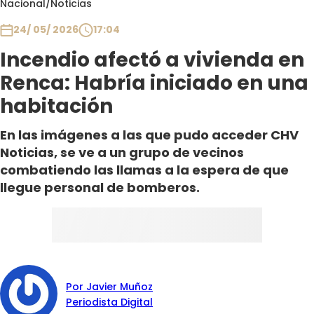
Nacional
/
Noticias
Club De La Comedia
Contigo en Directo
24/ 05/ 2026
17:04
Plan Perfecto
Incendio afectó a vivienda en
El Tiempo
Renca: Habría iniciado en una
Sabingo
habitación
Todos Los Programas
En las imágenes a las que pudo acceder CHV
Noticias, se ve a un grupo de vecinos
combatiendo las llamas a la espera de que
llegue personal de bomberos.
Por Javier Muñoz
Periodista Digital