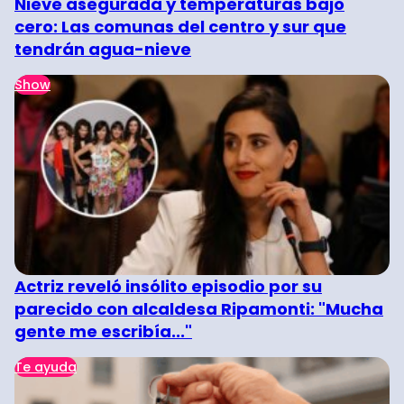
Nieve asegurada y temperaturas bajo
cero: Las comunas del centro y sur que
tendrán agua-nieve
Show
Actriz reveló insólito episodio por su
parecido con alcaldesa Ripamonti: "Mucha
gente me escribía..."
Te ayuda