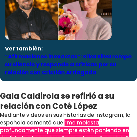
Ver también:
“Afirmaciones inexactas”: Kika Silva rompe
su silencio y responde a críticas por su
relación con Cristián Arriagada
Gala Caldirola se refirió a su
relación con Coté López
Mediante videos en sus historias de Instagram, la
española comentó que
“me molesta
profundamente que siempre estén poniendo en