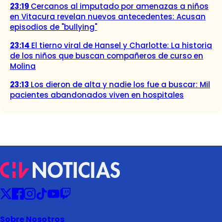
23:19
Cercanos al imputado por amenazas a niños
en Vitacura revelan nuevos antecedentes: Acusan
episodios de "bullying"
23:14
El tierno viral de Hansel y Charlotte: La historia
de los niños que buscan compañeros de curso en
Molina
23:13
Los dieron de alta y nadie los fue a buscar: Mil
pacientes abandonados viven en hospitales
Sobre Nosotros