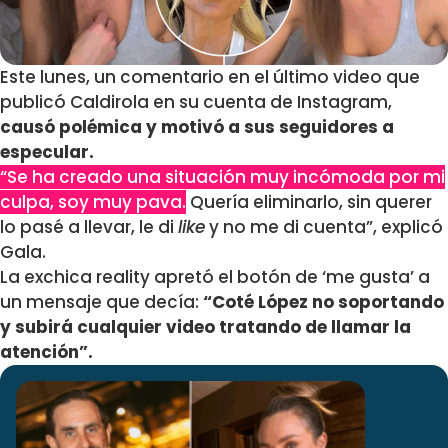
Este lunes, un comentario en el último video que
publicó Caldirola en su cuenta de Instagram,
causó polémica y motivó a sus seguidores a
especular.
“Se ha creado una situación muy incómoda por mi
culpa, soy muy pava.
Quería eliminarlo, sin querer
lo pasé a llevar, le di
like
y no me di cuenta”, explicó
Gala.
La exchica reality apretó el botón de ‘me gusta’ a
un mensaje que decía:
“Coté López no soportando
y subirá cualquier video tratando de llamar la
atención”.