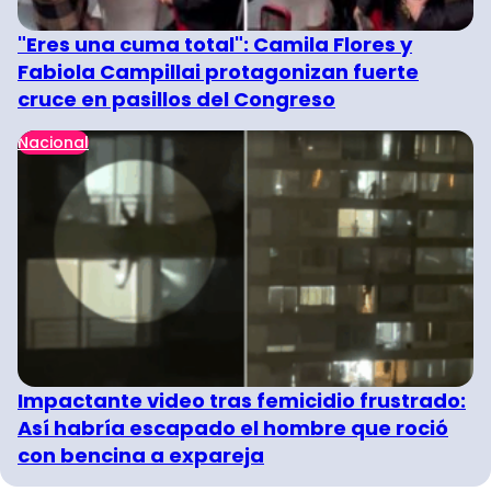
"Eres una cuma total": Camila Flores y
Fabiola Campillai protagonizan fuerte
cruce en pasillos del Congreso
Nacional
Impactante video tras femicidio frustrado:
Así habría escapado el hombre que roció
con bencina a expareja