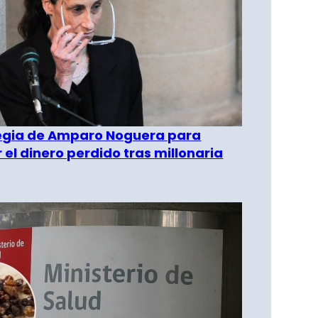
tegia de Amparo Noguera para
 el dinero perdido tras millonaria