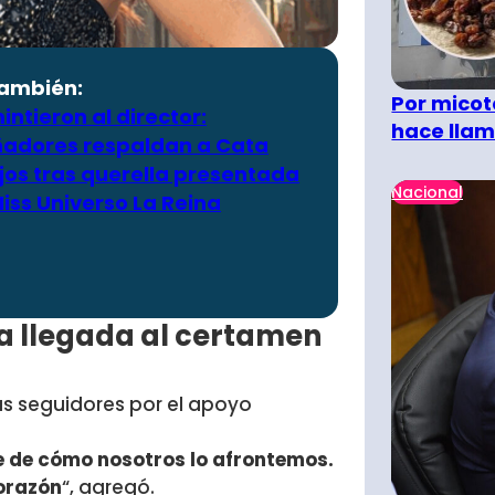
también:
Por micot
ntieron al director:
hace llam
ñadores respaldan a Cata
jos tras querella presentada
Nacional
iss Universo La Reina
da llegada al certamen
sus seguidores por el apoyo
 de cómo nosotros lo afrontemos.
corazón
“, agregó.