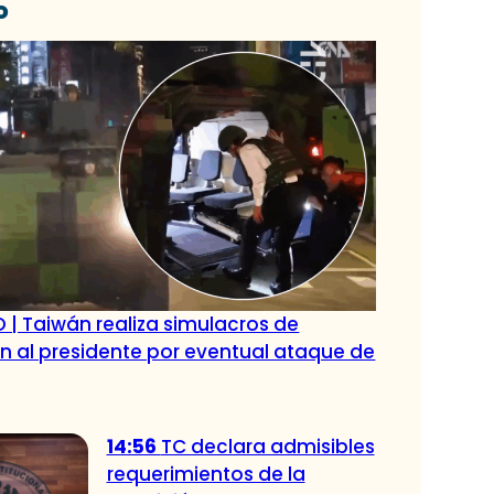
o
 | Taiwán realiza simulacros de
 al presidente por eventual ataque de
14:56
TC declara admisibles
requerimientos de la