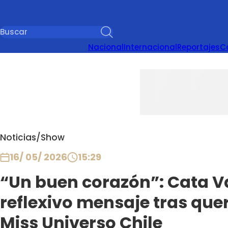
Nacional
Internacional
Reportajes
C
Noticias
/
Show
16/ 05/ 2026
15:29
“Un buen corazón”: Cata V
reflexivo mensaje tras quere
Miss Universo Chile