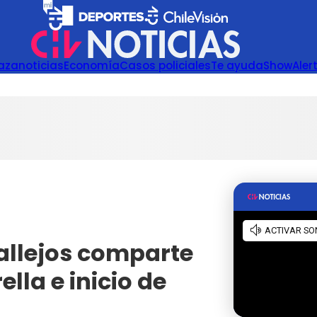
azanoticias
Economía
Casos policiales
Te ayuda
Show
Aler
allejos comparte
lla e inicio de