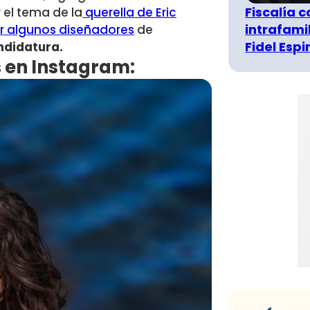
Fiscalía 
 el tema de la
querella de Eric
intrafami
r algunos diseñadores
de
Fidel Esp
ndidatura.
s en Instagram: