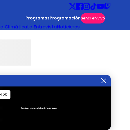
Programas
Programación
Señal en vivo
ta Climática
La Entrevista
Noticieros