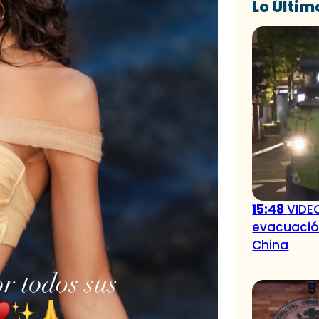
Lo Últim
15:48
VIDEO
evacuación
China