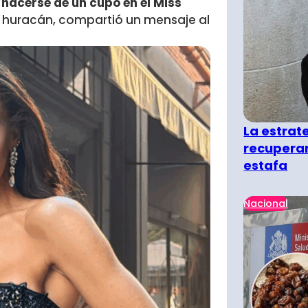
 hacerse de un cupo en el Miss
el huracán, compartió un mensaje al
La estra
recuperar
estafa
Nacional