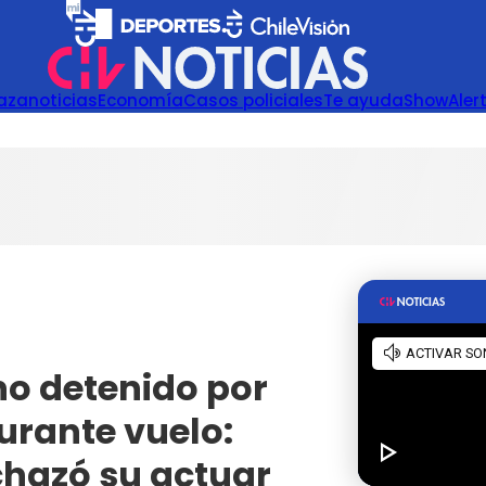
azanoticias
Economía
Casos policiales
Te ayuda
Show
Aler
no detenido por
urante vuelo:
hazó su actuar