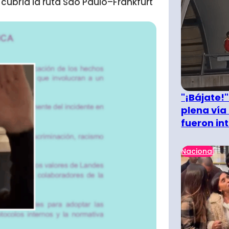
 cubría la ruta São Paulo–Frankfurt
"¡Bájate!
plena vía 
fueron in
Nacional