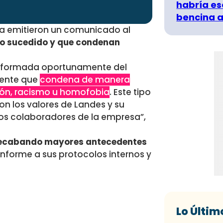
habría es
bencina a
sa emitieron un comunicado al
 lo sucedido y que condenan
o informada oportunamente del
mente que
condena de manera
ción, racismo u homofobia
. Este tipo
 los valores de Landes y su
 los colaboradores de la empresa”,
ecabando mayores antecedentes
nforme a sus protocolos internos y
Lo Últim