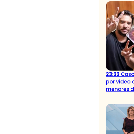
23:22
Caso
por video 
menores 