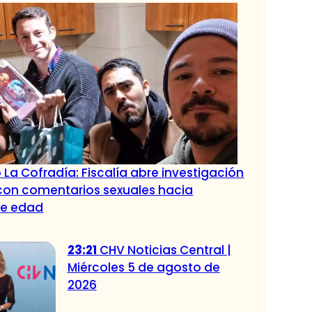
 La Cofradía: Fiscalía abre investigación
con comentarios sexuales hacia
de edad
23:21
CHV Noticias Central |
Miércoles 5 de agosto de
2026