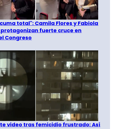
 cuma total": Camila Flores y Fabiola
 protagonizan fuerte cruce en
del Congreso
e video tras femicidio frustrado: Así