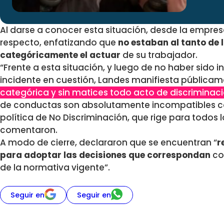
Al darse a conocer esta situación, desde la empre
respecto, enfatizando que
no estaban al tanto de
categóricamente el actuar
de su trabajador.
“Frente a esta situación, y luego de no haber sid
incidente en cuestión, Landes manifiesta pública
categórica y sin matices todo acto de discrimina
de conductas son absolutamente incompatibles con
política de No Discriminación, que rige para todos
comentaron.
A modo de cierre, declararon que se encuentran “
r
para adoptar las decisiones que correspondan
co
de la normativa vigente”.
Seguir en
Seguir en