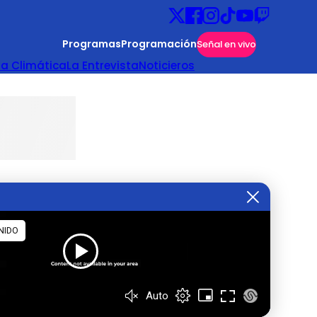
Programas
Programación
Señal en vivo
ta Climática
La Entrevista
Noticieros