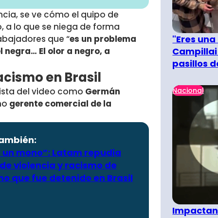
ncia, se ve cómo el quipo de
to, a lo que se niega de forma
"Eres una
rabajadores que “
es un problema
Campillai
l negra… El olor a negro, a
pasillos 
acismo en Brasil
Nacional
nista del video como
Germán
mo
gerente comercial de la
también:
s un mono”: Latam repudia
de violencia y racismo de
no que fue detenido en Brasil
Impactant