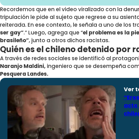
Recordemos que en el video viralizado con la denu
tripulación le pide al sujeto que regrese a su asien
reiterada. En ese contexto, le señala a uno de los t
ser gay”
.” Luego, agrega que “
el problema es la pie
brasileño”
, junto a otros dichos racistas.
Quién es el chileno detenido por r
A través de redes sociales se identificó al protago
Naranjo Maldini,
ingeniero que se desempeña co
Pesquera Landes.
Ver 
“Ere
acto 
chile