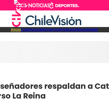
Inicio
Capítulos
Momentos
Podcast
Novedades
iseñadores respaldan a Cata
so La Reina