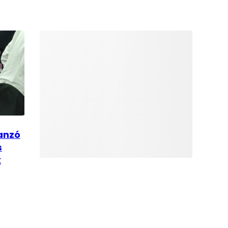
lanzó
s
k