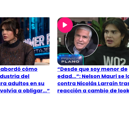
i abordó cómo
“Desde que soy menor de
dustria del
edad…”: Nelson Mauri se 
ra adultos en su
contra Nicolás Larraín tra
volvía a obligar…”
reacción a cambio de loo