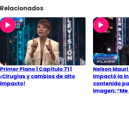
Relacionados
Primer Plano | Capítulo 71 |
Nelson Maur
¡Cirugías y cambios de alto
impactó la in
impacto!
contenido pa
imagen: “Me 