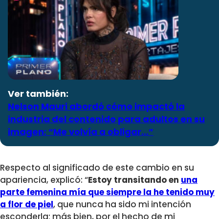
Ver también:
Nelson Mauri abordó cómo impactó la
industria del contenido para adultos en su
imagen: “Me volvía a obligar…”
Respecto al significado de este cambio en su
apariencia, explicó: “
Estoy transitando en
una
parte femenina mía que siempre la he tenido muy
a flor de piel
, que nunca ha sido mi intención
esconderla; más bien, por el hecho de mi