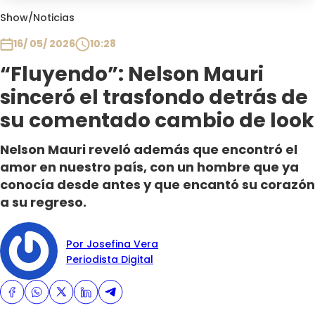
Club De La Comedia
Show
/
Noticias
Contigo en Directo
16/ 05/ 2026
10:28
Plan Perfecto
“Fluyendo”: Nelson Mauri
El Tiempo
sinceró el trasfondo detrás de
Sabingo
Todos Los Programas
su comentado cambio de look
Nelson Mauri reveló además que encontró el
amor en nuestro país, con un hombre que ya
conocía desde antes y que encantó su corazón
a su regreso.
Por Josefina Vera
Periodista Digital