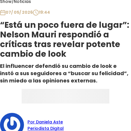
Show
/
Noticias
Club De La Comedia
Contigo en Directo
07/ 05/ 2026
19:44
Plan Perfecto
“Está un poco fuera de lugar”:
El Tiempo
Nelson Mauri respondió a
Sabingo
críticas tras revelar potente
Todos Los Programas
cambio de look
El influencer defendió su cambio de look e
instó a sus seguidores a “buscar su felicidad”,
sin miedo a las opiniones externas.
Por Daniela Aste
Periodista Digital