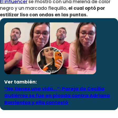
El influencer
se mostró con una melena de color
negro y un marcado flequillo,
el cual optó por
estilizar liso con ondas en las puntas.
Ver también:
“No tienes una vida…”: Pareja de Cecilia
Gutiérrez se fue en picada contra Adriana
Barrientos y ella contestó